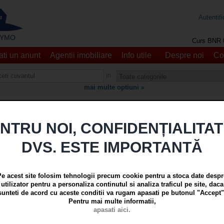
Autentifi
 - YMO
Curs BNR 
ti un anunt
Agentii imobiliare
Info utile
Despre noi
Co
in
mai multe optiuni »
Nici un anunt nu a fost gasit care sa corespunda cautarii!
NTRU NOI, CONFIDENȚIALITA
tentionare prin E-mail pentru:
DVS. ESTE IMPORTANTĂ
auta Case si vile, Compartimentare "Decomandat", Localitate "Galati Tulu
Proprietar"
rimiti atentionari prin email cand apar anunturi care corespund cautarii.
Pe acest site folosim tehnologii precum cookie pentru a stoca date despr
rimiteti atentionari prin email
la
utilizator pentru a personaliza continutul si analiza traficul pe site, daca
sunteti de acord cu aceste conditii va rugam apasati pe butonul "Accept"
Pentru mai multe informatii,
apasati aici.