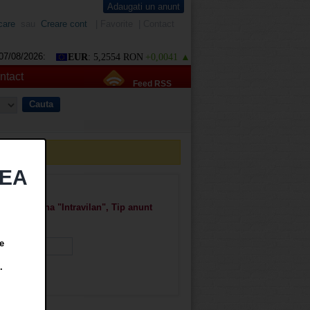
Adaugati un anunt
care
sau
Creare cont
|
Favorite
|
Contact
07/08/2026:
EUR
: 5,2554 RON
+0,0041 ▲
ntact
Feed RSS
TEA
cesti", Zona "Intravilan", Tip anunt
e
.