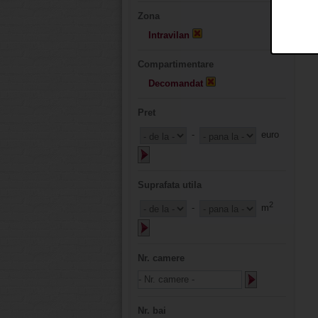
Zona
Intravilan
Compartimentare
Decomandat
Pret
-
euro
Suprafata utila
2
-
m
Nr. camere
Nr. bai