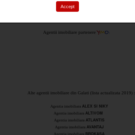
a asigura servicii complete: evaluare imobiliara, consiliere juridica, asi
Accept
c
partenerilor nostri in domeniul imobiliarelor reprezinta o garantie pent
e de catre agentul imobiliar
Y
M
O
Agentii imobiliare partenere
:
Alte agentii imobiliare din Galati (lista actualizata 2019) :
ALEX SI NIKY
Agentia imobiliara
ALTIVOM
Agentia imobiliara
ATLANTIS
Agentia imobiliara
AVANTAJ
Agentia imobiliara
BROKASA
Agentia imobiliara