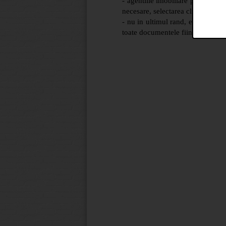
- agentiile imobiliare partenere v
necesare, selectarea clientilor, et
- nu in ultimul rand, experienta 
toate documentele fiind verificat