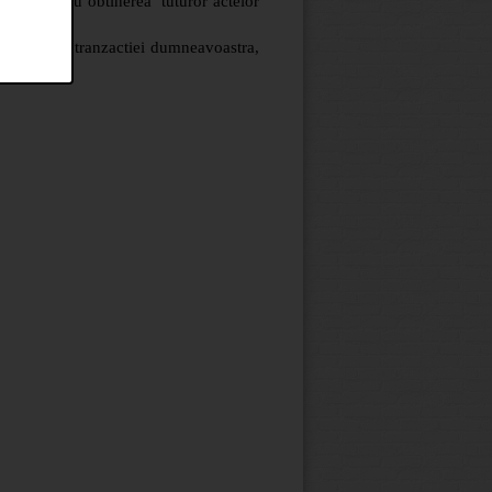
stenta pentru obtinerea tuturor actelor
ru siguranta tranzactiei dumneavoastra,