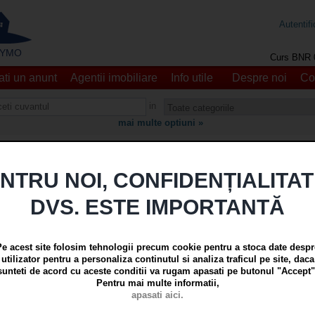
Autentifi
 - YMO
Curs BNR 
ti un anunt
Agentii imobiliare
Info utile
Despre noi
Co
in
mai multe optiuni »
021
NTRU NOI, CONFIDENȚIALITA
 anuntul dumneavoastra sa fie promovat pe acest portal imob
DVS. ESTE IMPORTANTĂ
click pen
oastra in regim ANUNTURI PARTICULARI (serviciu cu plata,
ti avea multiple avantaje:
Pe acest site folosim tehnologii precum cookie pentru a stoca date despr
utilizator pentru a personaliza continutul si analiza traficul pe site, daca
 imobiliare si promovare sunt suportate de agentia imobiliara
sunteti de acord cu aceste conditii va rugam apasati pe butonul "Accept"
Pentru mai multe informatii,
mobiliare cu traditie, ce s-au impus pe piata galateana prin seriozitate, pr
apasati aici.
olaborat