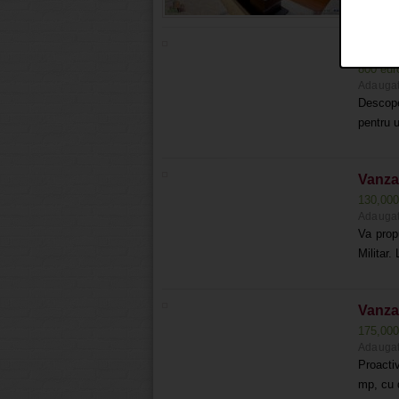
Inchir
800 eu
Adaugat
Descope
pentru u
Vanzar
130,00
Adaugat
Va propu
Militar.
Vanza
175,00
Adaugat
Proacti
mp, cu 