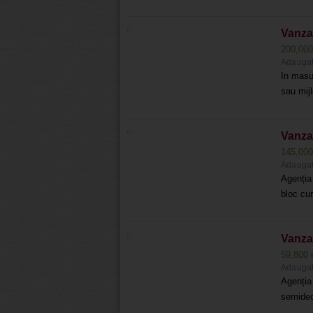
Vanza
200,00
Adaugat
In masur
sau mijl
Vanza
145,00
Adaugat
Agenția 
bloc cur
Vanzar
59,800 
Adaugat
Agenți
semideco