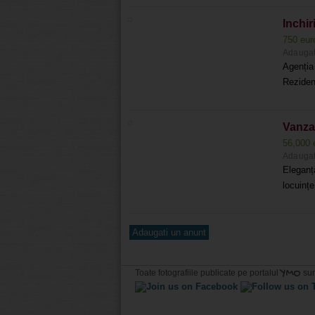
Inchir
750 eu
Adaugat
Agenția
Reziden
Vanzar
56,000 
Adaugat
Eleganț
locuințe
Adaugati un anunt
YMO
Toate fotografiile publicate pe portalul
sun