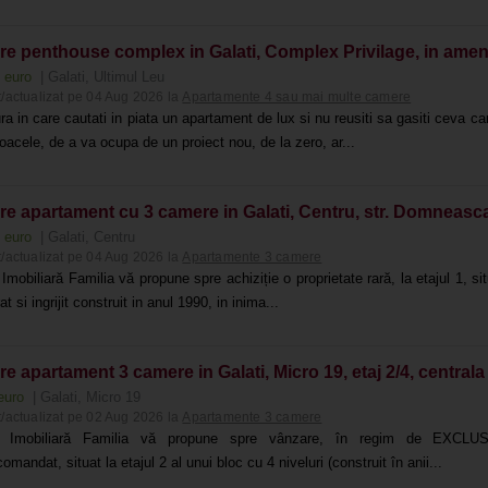
re penthouse complex in Galati, Complex Privilage, in ame
0 euro
| Galati, Ultimul Leu
/actualizat pe 04 Aug 2026 la
Apartamente 4 sau mai multe camere
a in care cautati in piata un apartament de lux si nu reusiti sa gasiti ceva ca
oacele, de a va ocupa de un proiect nou, de la zero, ar...
re apartament cu 3 camere in Galati, Centru, str. Domneasca
0 euro
| Galati, Centru
/actualizat pe 04 Aug 2026 la
Apartamente 3 camere
Imobiliară Familia vă propune spre achiziție o proprietate rară, la etajul 1, 
at si ingrijit construit in anul 1990, in inima...
e apartament 3 camere in Galati, Micro 19, etaj 2/4, centrala
euro
| Galati, Micro 19
/actualizat pe 02 Aug 2026 la
Apartamente 3 camere
a Imobiliară Familia vă propune spre vânzare, în regim de EXCLU
mandat, situat la etajul 2 al unui bloc cu 4 niveluri (construit în anii...