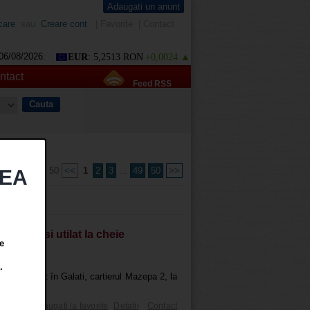
Adaugati un anunt
care
sau
Creare cont
|
Favorite
|
Contact
06/08/2026:
EUR
: 5,2513 RON
+0,0024 ▲
ntact
Feed RSS
Pagina 1 din 50
<<
1
2
3
...
49
50
>>
TEA
bilat si utilat la cheie
e
.
 amplasat în Galati, cartierul Mazepa 2, la
Share
Adaugati la favorite
Detalii
Contact