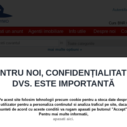
Autentifi
 - YMO
Curs BNR 
ti un anunt
Agentii imobiliare
Info utile
Despre noi
Co
in
mai multe optiuni »
Anunturi recente
NTRU NOI, CONFIDENȚIALITA
DVS. ESTE IMPORTANTĂ
e apartament decomandat cu 2 camere in Galati, Mazepa 2, mo
Pe acest site folosim tehnologii precum cookie pentru a stoca date despr
euro
| Galati, Mazepa 2
utilizator pentru a personaliza continutul si analiza traficul pe site, daca
/actualizat pe 04 Aug 2026 la
Apartamente 2 camere
sunteti de acord cu aceste conditii va rugam apasati pe butonul "Accept"
v Imobiliare vă propune spre vânzare un apartament cu 2 camere, decomandat,
Pentru mai multe informatii,
apasati aici.
 al unui imobil cu 8 niveluri, construit în anul 1985....