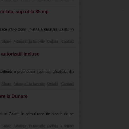
bilata, sup utila 85 mp
ta intr-o zona linistita a orasului Galati, in
Share
Adaugati la favorite
Detalii
Contact
autorizatii incluse
zitiona o proprietate speciala, alcatuita din
Share
Adaugati la favorite
Detalii
Contact
ere la Dunare
 in Galati, in primul rand de blocuri de pe
Share
Adaugati la favorite
Detalii
Contact