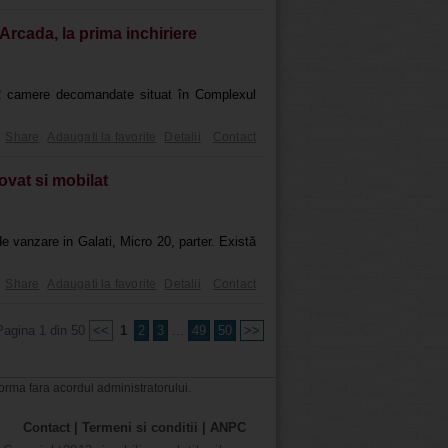
Arcada, la prima inchiriere
 2 camere decomandate situat în Complexul
Share
Adaugati la favorite
Detalii
Contact
ovat si mobilat
e vanzare in Galati, Micro 20, parter. Există
Share
Adaugati la favorite
Detalii
Contact
Pagina 1 din 50
<<
1
2
3
...
49
50
>>
forma fara acordul administratorului.
Contact
|
Termeni si conditii
|
ANPC