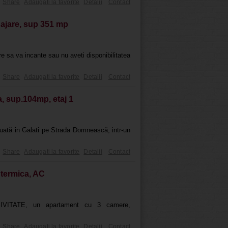
Share
Adaugati la favorite
Detalii
Contact
najare, sup 351 mp
re sa va incante sau nu aveti disponibilitatea
Share
Adaugati la favorite
Detalii
Contact
, sup.104mp, etaj 1
situată in Galati pe Strada Domnească, intr-un
Share
Adaugati la favorite
Detalii
Contact
 termica, AC
SIVITATE, un apartament cu 3 camere,
Share
Adaugati la favorite
Detalii
Contact