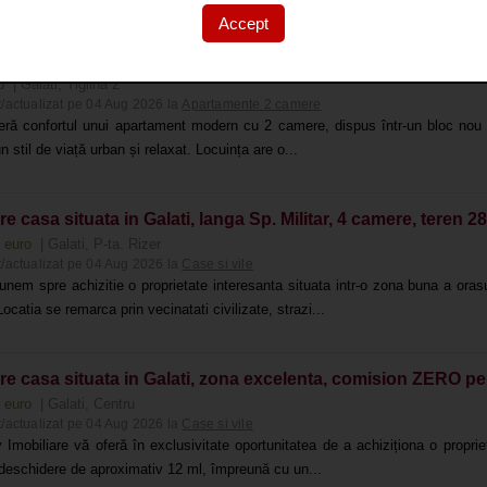
Accept
iere apartament 2 camere in Galati, Tiglina 2, bloc nou, mobil
ro
| Galati, Tiglina 2
/actualizat pe 04 Aug 2026 la
Apartamente 2 camere
ră confortul unui apartament modern cu 2 camere, dispus într-un bloc nou (20
n stil de viață urban și relaxat. Locuința are o...
e casa situata in Galati, langa Sp. Militar, 4 camere, teren 2
0 euro
| Galati, P-ta. Rizer
/actualizat pe 04 Aug 2026 la
Case si vile
nem spre achizitie o proprietate interesanta situata intr-o zona buna a orasul
 Locatia se remarca prin vecinatati civilizate, strazi...
re casa situata in Galati, zona excelenta, comision ZERO p
0 euro
| Galati, Centru
/actualizat pe 04 Aug 2026 la
Case si vile
v Imobiliare vă oferă în exclusivitate oportunitatea de a achiziționa o propr
deschidere de aproximativ 12 ml, împreună cu un...