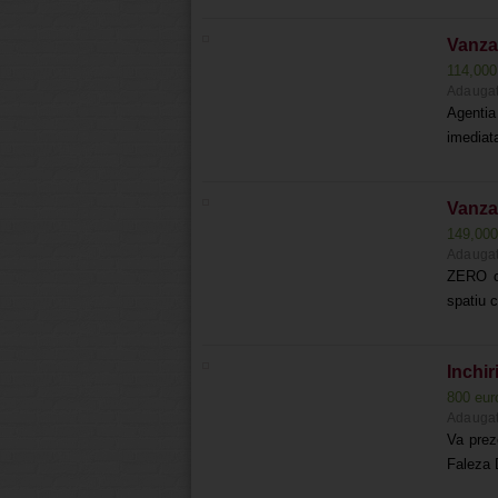
Vanzar
114,000
Adaugat
Agentia 
imediata
Vanzar
149,00
Adaugat
ZERO co
spatiu c
Inchir
800 eu
Adaugat
Va prez
Faleza D