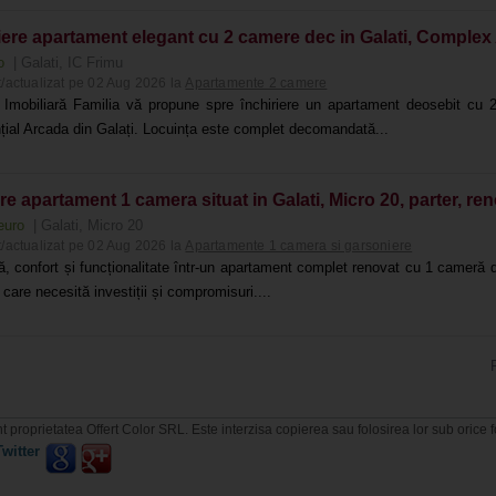
iere apartament elegant cu 2 camere dec in Galati, Complex 
ro
| Galati, IC Frimu
/actualizat pe 02 Aug 2026 la
Apartamente 2 camere
 Imobiliară Familia vă propune spre închiriere un apartament deosebit cu
țial Arcada din Galați. Locuința este complet decomandată...
e apartament 1 camera situat in Galati, Micro 20, parter, ren
euro
| Galati, Micro 20
/actualizat pe 02 Aug 2026 la
Apartamente 1 camera si garsoniere
ă, confort și funcționalitate într-un apartament complet renovat cu 1 cameră d
 care necesită investiții și compromisuri....
t proprietatea Offert Color SRL. Este interzisa copierea sau folosirea lor sub orice 