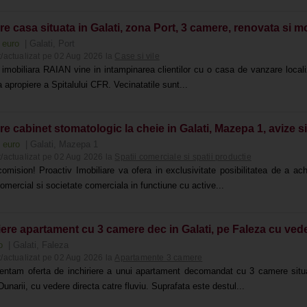
e casa situata in Galati, zona Port, 3 camere, renovata si mo
 euro
| Galati, Port
/actualizat pe 02 Aug 2026 la
Case si vile
imobiliara RAIAN vine in intampinarea clientilor cu o casa de vanzare localiza
 apropiere a Spitalului CFR. Vecinatatile sunt...
e cabinet stomatologic la cheie in Galati, Mazepa 1, avize si 
0 euro
| Galati, Mazepa 1
/actualizat pe 02 Aug 2026 la
Spatii comerciale si spatii productie
mision! Proactiv Imobiliare va ofera in exclusivitate posibilitatea de a achi
omercial si societate comerciala in functiune cu active...
iere apartament cu 3 camere dec in Galati, pe Faleza cu ved
ro
| Galati, Faleza
/actualizat pe 02 Aug 2026 la
Apartamente 3 camere
entam oferta de inchiriere a unui apartament decomandat cu 3 camere situat
unarii, cu vedere directa catre fluviu. Suprafata este destul...