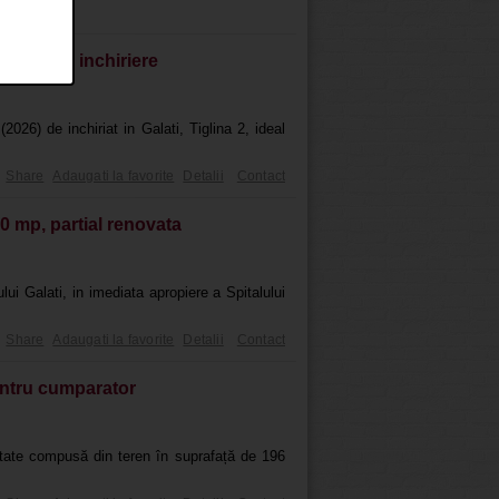
at, prima inchiriere
26) de inchiriat in Galati, Tiglina 2, ideal
Share
Adaugati la favorite
Detalii
Contact
80 mp, partial renovata
ui Galati, in imediata apropiere a Spitalului
Share
Adaugati la favorite
Detalii
Contact
entru cumparator
ietate compusă din teren în suprafață de 196