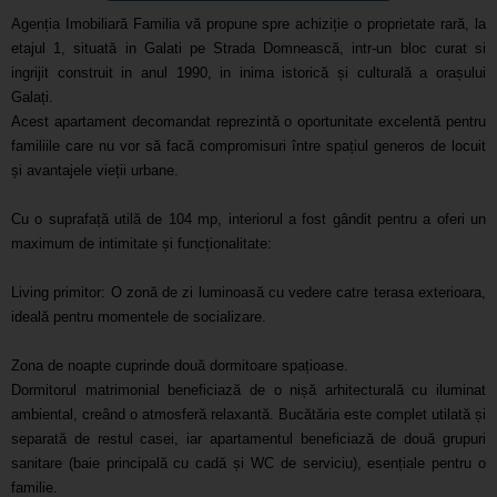
Agenția Imobiliară Familia vă propune spre achiziție o proprietate rară, la
etajul 1, situată in Galati pe Strada Domnească, intr-un bloc curat si
ingrijit construit in anul 1990, in inima istorică și culturală a orașului
Galați.
Acest apartament decomandat reprezintă o oportunitate excelentă pentru
familiile care nu vor să facă compromisuri între spațiul generos de locuit
și avantajele vieții urbane.
Cu o suprafață utilă de 104 mp, interiorul a fost gândit pentru a oferi un
maximum de intimitate și funcționalitate:
Living primitor: O zonă de zi luminoasă cu vedere catre terasa exterioara,
ideală pentru momentele de socializare.
Zona de noapte cuprinde două dormitoare spațioase.
Dormitorul matrimonial beneficiază de o nișă arhitecturală cu iluminat
ambiental, creând o atmosferă relaxantă. Bucătăria este complet utilată și
separată de restul casei, iar apartamentul beneficiază de două grupuri
sanitare (baie principală cu cadă și WC de serviciu), esențiale pentru o
familie.