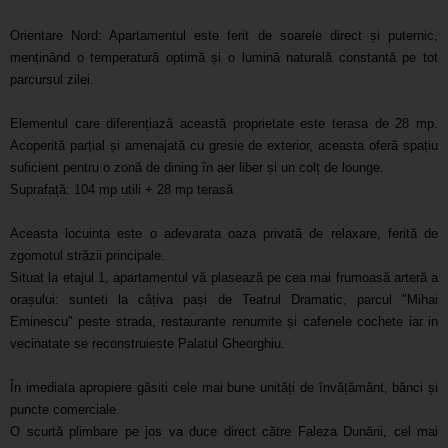
Orientare Nord: Apartamentul este ferit de soarele direct și puternic,
menținând o temperatură optimă și o lumină naturală constantă pe tot
parcursul zilei.
Elementul care diferențiază această proprietate este terasa de 28 mp.
Acoperită parțial și amenajată cu gresie de exterior, aceasta oferă spațiu
suficient pentru o zonă de dining în aer liber și un colț de lounge.
Suprafață: 104 mp utili + 28 mp terasă
Aceasta locuinta este o adevarata oaza privată de relaxare, ferită de
zgomotul străzii principale.
Situat la etajul 1, apartamentul vă plasează pe cea mai frumoasă arteră a
orașului: sunteti la câțiva pași de Teatrul Dramatic, parcul "Mihai
Eminescu" peste strada, restaurante renumite și cafenele cochete iar in
vecinatate se reconstruieste Palatul Gheorghiu.
În imediata apropiere găsiti cele mai bune unități de învățământ, bănci și
puncte comerciale.
O scurtă plimbare pe jos va duce direct către Faleza Dunării, cel mai