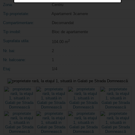
Zona:
Centru
Tip proprietate:
Apartament 3camere
Compartimentare:
Decomandat
Tip imobil:
Bloc de apartamente
Suprafata utila:
2
104.00 m
Nr. bai:
2
Nr. balcoane:
1
Etaj:
1/4