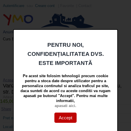
Autentificare
sau
Creare cont
|
Favorite
|
Contact
Y
M
O
Anunturi imobiliare din Galati si Braila - YMO
EUR
: 5,2489 RON
-0,0008 ▼
Curs BNR 06/08/2026:
PENTRU NOI,
Meniu
CONFIDENȚIALITATEA DVS.
Cauta
ESTE IMPORTANTĂ
in
mai multe optiuni »
Pe acest site folosim tehnologii precum cookie
Acasa
»
Apartamente 3 camere
pentru a stoca date despre utilizator pentru a
Vanzare apartament cu 3 camere in Galati, Centru,
personaliza continutul si analiza traficul pe site,
daca sunteti de acord cu aceste conditii va rugam
str. Domneasca, sup.104mp, etaj 1
apasati pe butonul "Accept". Pentru mai multe
Adaugat/actualizat pe 04 Aug 2026 | Accesari: 2162 | Nr. anunt: 3940
informatii,
145,000 EURO
(761,091 lei curs BNR 06.08.2026)
apasati aici.
Share
Adaugati la favorite
Printati
Accept
Pret negociabil:
Da
Localitate:
Galati