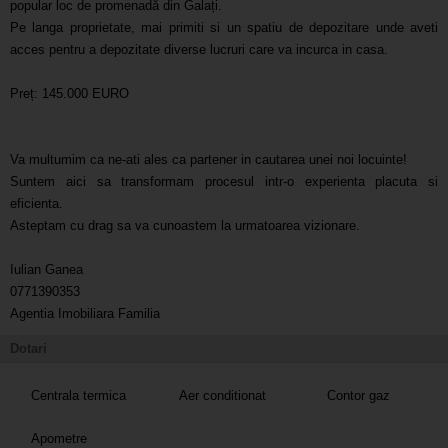
popular loc de promenadă din Galați.
Pe langa proprietate, mai primiti si un spatiu de depozitare unde aveti
acces pentru a depozitate diverse lucruri care va incurca in casa.
Preț: 145.000 EURO
Va multumim ca ne-ati ales ca partener in cautarea unei noi locuinte!
Suntem aici sa transformam procesul intr-o experienta placuta si
eficienta.
Asteptam cu drag sa va cunoastem la urmatoarea vizionare.
Iulian Ganea
0771390353
Agentia Imobiliara Familia
Dotari
Centrala termica
Aer conditionat
Contor gaz
Apometre