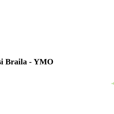
si Braila - YMO
Curs valutar: 06 Aug 2026
+