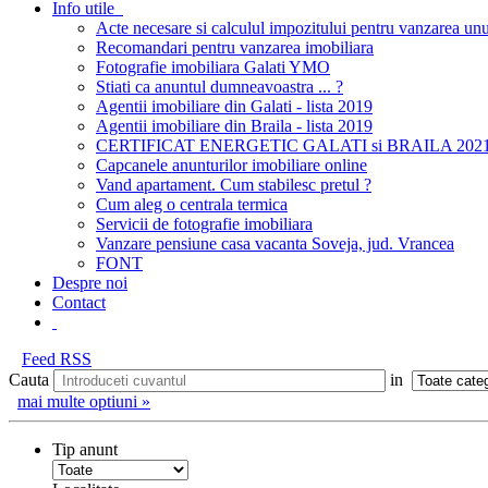
Info utile
Acte necesare si calculul impozitului pentru vanzarea unu
Recomandari pentru vanzarea imobiliara
Fotografie imobiliara Galati YMO
Stiati ca anuntul dumneavoastra ... ?
Agentii imobiliare din Galati - lista 2019
Agentii imobiliare din Braila - lista 2019
CERTIFICAT ENERGETIC GALATI si BRAILA 2021; pretu
Capcanele anunturilor imobiliare online
Vand apartament. Cum stabilesc pretul ?
Cum aleg o centrala termica
Servicii de fotografie imobiliara
Vanzare pensiune casa vacanta Soveja, jud. Vrancea
FONT
Despre noi
Contact
Feed RSS
Cauta
in
mai multe optiuni »
Tip anunt