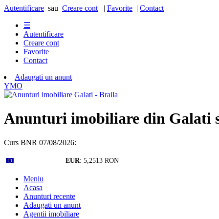
Autentificare
sau
Creare cont
|
Favorite
|
Contact
☰
Autentificare
Creare cont
Favorite
Contact
Adaugati un anunt
Y
M
O
Anunturi imobiliare din Galati 
Curs BNR 07/08/2026:
EUR
: 5,2513 RON
Meniu
Acasa
Anunturi recente
Adaugati un anunt
Agentii imobiliare