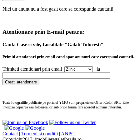
Nici un anunt nu a fost gasit care sa corespunda cautarii!
Atentionare prin E-mail pentru:
Cauta Case si vile, Localitate "Galati Tulucesti"
Primiti atentionari prin email cand apar anunturi care corespund cautarii.
Trimiteti atentionari prin email
la
Toate fotografiile publicate pe portalul
YMO
sunt proprietatea Offert Color SRL. Este
interzisa copierea sau folosirea lor sub orice forma fara acordul administratorului.
no
pe
Contact
|
Termeni si conditii
|
ANPC
we
Copyright2013, imobiliaregalatibraila.ro