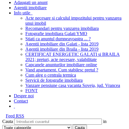
Adaugati un anunt
Agentii imobiliare
Info utile
Acte necesare si calculul impozitului pentru vanzarea
unui imobil
Recomandari pentru vanzarea imobiliara
Fotografie imobiliara Galati YMO
Stiati ca anuntul dumneavoastra ... ?
Agentii imobiliare din Galati - lista 2019
Agentii imobiliare din Braila - lista 2019
CERTIFICAT ENERGETIC GALATI si BRAILA
2021; preturi, acte necesare, valabilitate
Capcanele anunturilor imobiliare online
Vand apartament. Cum stabilesc pretul ?
Cum aleg o centrala termica
Servicii de fotografie imobiliara
Vanzare pensiune casa vacanta Soveja, jud. Vrancea
FONT
Despre noi
Contact
Feed RSS
Cauta
in