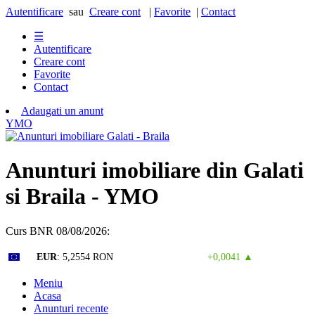
Autentificare
sau
Creare cont
|
Favorite
|
Contact
☰
Autentificare
Creare cont
Favorite
Contact
Adaugati un anunt
Y
M
O
Anunturi imobiliare din Galati
si Braila - YMO
Curs BNR 08/08/2026:
Curs valutar: 07 Aug 2026
EUR
: 5,2554 RON
+0,0041 ▲
Meniu
Acasa
Anunturi recente