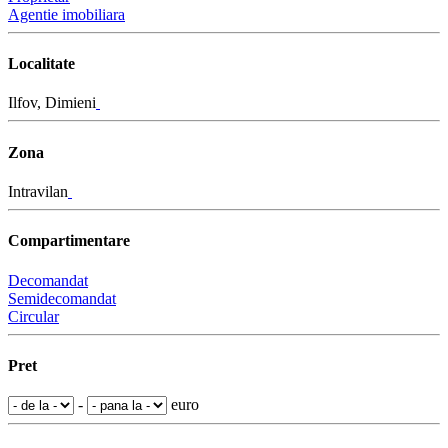
Agentie imobiliara
Localitate
Ilfov, Dimieni
Zona
Intravilan
Compartimentare
Decomandat
Semidecomandat
Circular
Pret
-
euro