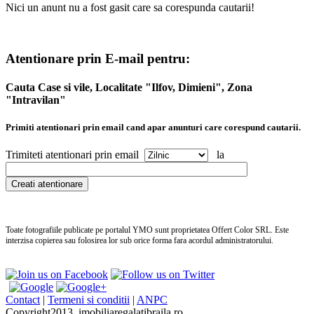
Nici un anunt nu a fost gasit care sa corespunda cautarii!
Atentionare prin E-mail pentru:
Cauta Case si vile, Localitate "Ilfov, Dimieni", Zona
"Intravilan"
Primiti atentionari prin email cand apar anunturi care corespund cautarii.
Trimiteti atentionari prin email
la
Toate fotografiile publicate pe portalul
YMO
sunt proprietatea Offert Color SRL. Este
interzisa copierea sau folosirea lor sub orice forma fara acordul administratorului.
no
pe
Contact
|
Termeni si conditii
|
ANPC
we
Copyright2013, imobiliaregalatibraila.ro