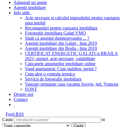
Adaugati un anunt
Agentii imobiliare
Info utile
Acte necesare si calculul impozitului pentru vanzarea
unui imobil
Recomandari pentru vanzarea imobiliara
Fotografie imobiliara Galati YMO
Stiati ca anuntul dumneavoastra ... ?
Agentii imobiliare din Galati - lista 2019
Agentii imobiliare din Braila - lista 2019
CERTIFICAT ENERGETIC GALATI si BRAILA
2021; preturi, acte necesare, valabilitate
Capcanele anunturilor imobiliare online
Vand apartament. Cum stabilesc pretul ?
Cum aleg o centrala termica
Servicii de fotografie imobiliara
Vanzare pensiune casa vacanta Soveja, jud. Vrancea
FONT
Despre noi
Contact
Feed RSS
Cauta
in