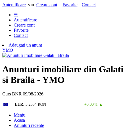
Autentificare
sau
Creare cont
|
Favorite
|
Contact
☰
Autentificare
Creare cont
Favorite
Contact
Adaugati un anunt
Y
M
O
Anunturi imobiliare din Galati
si Braila - YMO
Curs BNR 09/08/2026:
Curs valutar: 07 Aug 2026
EUR
: 5,2554 RON
+0,0041 ▲
Meniu
Acasa
Anunturi recente