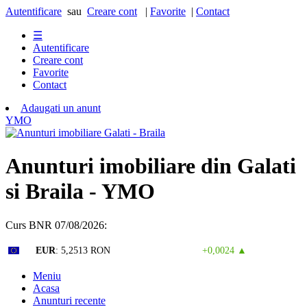
Autentificare
sau
Creare cont
|
Favorite
|
Contact
☰
Autentificare
Creare cont
Favorite
Contact
Adaugati un anunt
Y
M
O
Anunturi imobiliare din Galati
si Braila - YMO
Curs BNR 07/08/2026:
Curs valutar: 06 Aug 2026
EUR
: 5,2513 RON
+0,0024 ▲
Meniu
Acasa
Anunturi recente