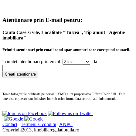
Atentionare prin E-mail pentru:
Cauta Case si vile, Localitate "Tulcea", Tip anunt "Agentie
imobiliara"
Primiti atentionari prin email cand apar anunturi care corespund cautarii.
Trimiteti atentionari prin email
la
Toate fotografiile publicate pe portalul
YMO
sunt proprietatea Offert Color SRL. Este
interzisa copierea sau folosirea lor sub orice forma fara acordul administratorului.
no
pe
Contact
|
Termeni si conditii
|
ANPC
we
Copyright2013, imobiliaregalatibraila.ro