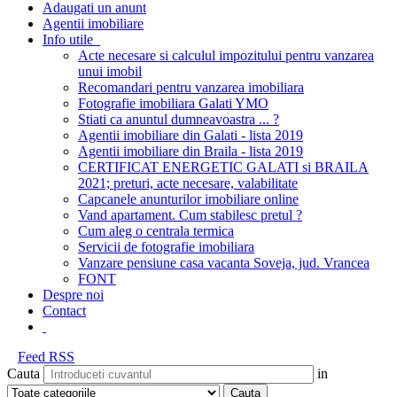
Adaugati un anunt
Agentii imobiliare
Info utile
Acte necesare si calculul impozitului pentru vanzarea
unui imobil
Recomandari pentru vanzarea imobiliara
Fotografie imobiliara Galati YMO
Stiati ca anuntul dumneavoastra ... ?
Agentii imobiliare din Galati - lista 2019
Agentii imobiliare din Braila - lista 2019
CERTIFICAT ENERGETIC GALATI si BRAILA
2021; preturi, acte necesare, valabilitate
Capcanele anunturilor imobiliare online
Vand apartament. Cum stabilesc pretul ?
Cum aleg o centrala termica
Servicii de fotografie imobiliara
Vanzare pensiune casa vacanta Soveja, jud. Vrancea
FONT
Despre noi
Contact
Feed RSS
Cauta
in