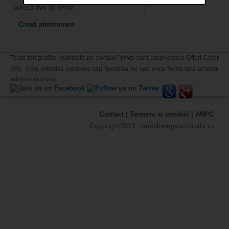
YMO
Toate fotografiile publicate pe portalul
sunt proprietatea Offert Color
SRL. Este interzisa copierea sau folosirea lor sub orice forma fara acordul
administratorului.
Contact
|
Termeni si conditii
|
ANPC
Copyright2013, imobiliaregalatibraila.ro