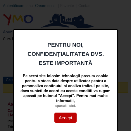
Autentificare
sau
Creare cont
|
Favorite
|
Contact
Y
M
O
Anunturi imobiliare din Galati si Braila - YMO
EUR
: 5,2513 RON
+0,0024 ▲
Curs BNR 07/08/2026:
PENTRU NOI,
Meniu
CONFIDENȚIALITATEA DVS.
Cauta
ESTE IMPORTANTĂ
in
mai multe optiuni »
Pe acest site folosim tehnologii precum cookie
Cautare avansata
pentru a stoca date despre utilizator pentru a
personaliza continutul si analiza traficul pe site,
Nici un anunt nu a fost gasit care sa corespunda cautarii!
daca sunteti de acord cu aceste conditii va rugam
apasati pe butonul "Accept". Pentru mai multe
informatii,
Atentionare prin E-mail pentru:
apasati aici.
Cauta Case si vile, Tip anunt "Proprietar", Localitate "Galati
Liesti"
Accept
Primiti atentionari prin email cand apar anunturi care corespund cautarii.
Trimiteti atentionari prin email
la