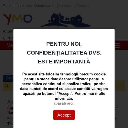
Autentificare
sau
Creare cont
|
Favorite
|
Contact
Y
M
O
Anunturi imobiliare din Galati si Braila - YMO
EUR
: 5,2554 RON
+0,0041 ▲
Curs BNR 08/08/2026:
PENTRU NOI,
Meniu
CONFIDENȚIALITATEA DVS.
Cauta
ESTE IMPORTANTĂ
in
mai multe optiuni »
Pe acest site folosim tehnologii precum cookie
Cautare avansata
pentru a stoca date despre utilizator pentru a
personaliza continutul si analiza traficul pe site,
Nici un anunt nu a fost gasit care sa corespunda cautarii!
daca sunteti de acord cu aceste conditii va rugam
apasati pe butonul "Accept". Pentru mai multe
informatii,
Atentionare prin E-mail pentru:
apasati aici.
Cauta Spatii pentru birouri si sali conferinta, Localitate "Galati
Hanu Conachi", Zona "Intravilan"
Accept
Primiti atentionari prin email cand apar anunturi care corespund cautarii.
Trimiteti atentionari prin email
la