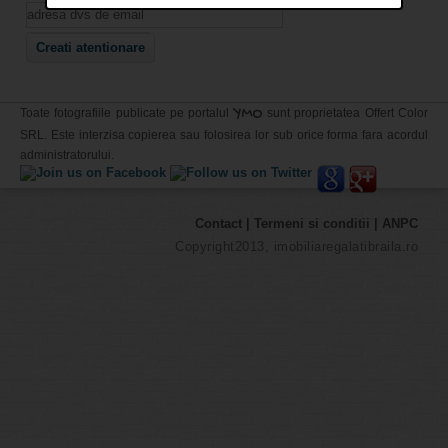
YMO
Toate fotografiile publicate pe portalul
sunt proprietatea Offert Color
SRL. Este interzisa copierea sau folosirea lor sub orice forma fara acordul
administratorului.
Contact
|
Termeni si conditii
|
ANPC
Copyright2013, imobiliaregalatibraila.ro