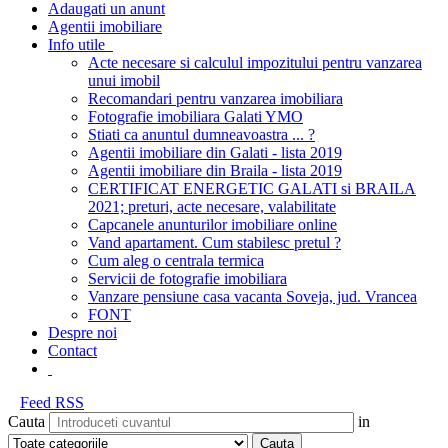
Adaugati un anunt
Agentii imobiliare
Info utile
Acte necesare si calculul impozitului pentru vanzarea
unui imobil
Recomandari pentru vanzarea imobiliara
Fotografie imobiliara Galati YMO
Stiati ca anuntul dumneavoastra ... ?
Agentii imobiliare din Galati - lista 2019
Agentii imobiliare din Braila - lista 2019
CERTIFICAT ENERGETIC GALATI si BRAILA
2021; preturi, acte necesare, valabilitate
Capcanele anunturilor imobiliare online
Vand apartament. Cum stabilesc pretul ?
Cum aleg o centrala termica
Servicii de fotografie imobiliara
Vanzare pensiune casa vacanta Soveja, jud. Vrancea
FONT
Despre noi
Contact
Feed RSS
Cauta
in