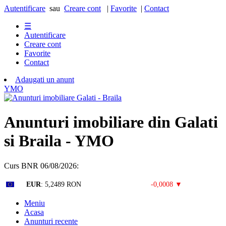
Autentificare
sau
Creare cont
|
Favorite
|
Contact
☰
Autentificare
Creare cont
Favorite
Contact
Adaugati un anunt
Y
M
O
Anunturi imobiliare din Galati
si Braila - YMO
Curs BNR 06/08/2026:
Curs valutar: 05 Aug 2026
EUR
: 5,2489 RON
-0,0008 ▼
Meniu
Acasa
Anunturi recente