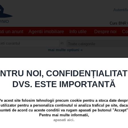
Autentifi
 - YMO
Curs BNR 
ti un anunt
Agentii imobiliare
Info utile
Despre noi
Co
in
mai multe optiuni »
Nici un anunt nu a fost gasit care sa corespunda cautarii!
NTRU NOI, CONFIDENȚIALITA
tentionare prin E-mail pentru:
DVS. ESTE IMPORTANTĂ
auta Apartamente 1 camera si garsoniere, Compartimentare "Circular", Lo
rimiti atentionari prin email cand apar anunturi care corespund cautarii.
rimiteti atentionari prin email
la
Pe acest site folosim tehnologii precum cookie pentru a stoca date despr
utilizator pentru a personaliza continutul si analiza traficul pe site, daca
sunteti de acord cu aceste conditii va rugam apasati pe butonul "Accept"
Pentru mai multe informatii,
apasati aici.