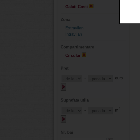
Galati Costi
Zona
Extravilan
Intravilan
Compartimentare
Circular
Pret
-
euro
Suprafata utila
2
-
m
Nr. bai