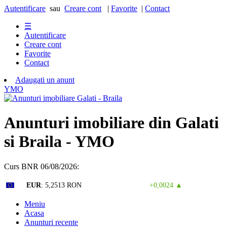
Autentificare
sau
Creare cont
|
Favorite
|
Contact
☰
Autentificare
Creare cont
Favorite
Contact
Adaugati un anunt
Y
M
O
Anunturi imobiliare din Galati
si Braila - YMO
Curs BNR 06/08/2026:
Curs valutar: 06 Aug 2026
EUR
: 5,2513 RON
+0,0024 ▲
Meniu
Acasa
Anunturi recente