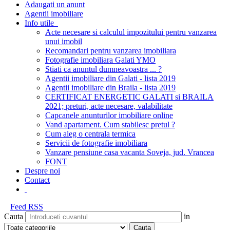
Adaugati un anunt
Agentii imobiliare
Info utile
Acte necesare si calculul impozitului pentru vanzarea
unui imobil
Recomandari pentru vanzarea imobiliara
Fotografie imobiliara Galati YMO
Stiati ca anuntul dumneavoastra ... ?
Agentii imobiliare din Galati - lista 2019
Agentii imobiliare din Braila - lista 2019
CERTIFICAT ENERGETIC GALATI si BRAILA
2021; preturi, acte necesare, valabilitate
Capcanele anunturilor imobiliare online
Vand apartament. Cum stabilesc pretul ?
Cum aleg o centrala termica
Servicii de fotografie imobiliara
Vanzare pensiune casa vacanta Soveja, jud. Vrancea
FONT
Despre noi
Contact
Feed RSS
Cauta
in