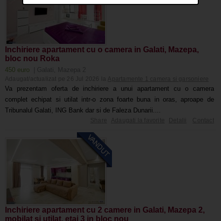
Inchiriere apartament cu o camera in Galati, Mazepa,
bloc nou Roka
450 euro
| Galati, Mazepa 2
Adaugat/actualizat pe 26 Jul 2026 la
Apartamente 1 camera si garsoniere
Va prezentam oferta de inchiriere a unui apartament cu o camera
complet echipat si utilat intr-o zona foarte buna in oras, aproape de
Tribunalul Galati, ING Bank dar si de Faleza Dunarii....
Share
Adaugati la favorite
Detalii
Contact
Inchiriere apartament cu 2 camere in Galati, Mazepa 2,
mobilat si utilat, etaj 3 in bloc nou