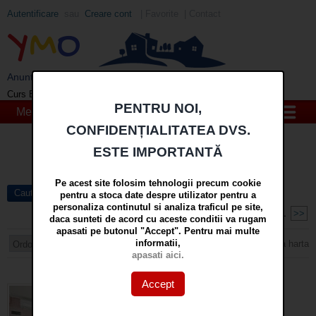
Autentificare
sau
Creare cont
|
Favorite
|
Contact
Y
M
O
Anunturi imobiliare din Galati si Braila - YMO
EUR
: 5,2554 RON
+0,0041 ▲
Curs BNR 07/08/2026:
PENTRU NOI,
Meniu
CONFIDENȚIALITATEA DVS.
Cauta
ESTE IMPORTANTĂ
in
mai multe optiuni »
Pe acest site folosim tehnologii precum cookie
Cautare avansata
pentru a stoca date despre utilizator pentru a
personaliza continutul si analiza traficul pe site,
Pagina 1 din 1
<<
1
>>
daca sunteti de acord cu aceste conditii va rugam
apasati pe butonul "Accept". Pentru mai multe
informatii,
Arata harta
apasati aici.
Foto
· Lista
Accept