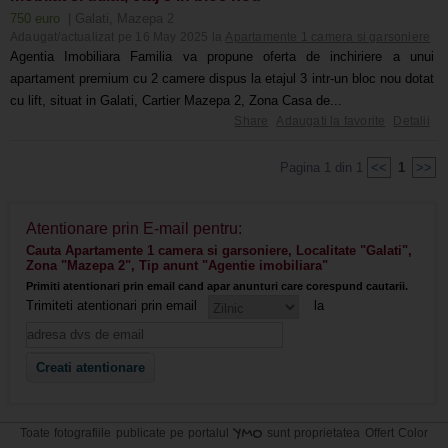
750 euro
| Galati, Mazepa 2
Adaugat/actualizat pe 16 May 2025 la
Apartamente 1 camera si garsoniere
Agentia Imobiliara Familia va propune oferta de inchiriere a unui
apartament premium cu 2 camere dispus la etajul 3 intr-un bloc nou dotat
cu lift, situat in Galati, Cartier Mazepa 2, Zona Casa de...
Share
Adaugati la favorite
Detalii
Pagina 1 din 1
<<
1
>>
Atentionare prin E-mail pentru:
Cauta Apartamente 1 camera si garsoniere, Localitate "Galati",
Zona "Mazepa 2", Tip anunt "Agentie imobiliara"
Primiti atentionari prin email cand apar anunturi care corespund cautarii.
Trimiteti atentionari prin email
la
YMO
Toate fotografiile publicate pe portalul
sunt proprietatea Offert Color