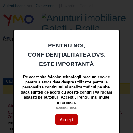
Autentificare
sau
Creare cont
|
Favorite
|
Contact
Y
M
O
Anunturi imobiliare din Galati si Braila - YMO
EUR
: 5,2554 RON
+0,0041 ▲
Curs BNR 09/08/2026:
PENTRU NOI,
Meniu
CONFIDENȚIALITATEA DVS.
Cauta
ESTE IMPORTANTĂ
in
mai multe optiuni »
Pe acest site folosim tehnologii precum cookie
Cautare avansata
pentru a stoca date despre utilizator pentru a
personaliza continutul si analiza traficul pe site,
Nici un anunt nu a fost gasit care sa corespunda cautarii!
daca sunteti de acord cu aceste conditii va rugam
apasati pe butonul "Accept". Pentru mai multe
informatii,
Atentionare prin E-mail pentru:
apasati aici.
Cauta Apartamente 1 camera si garsoniere, Localitate "Galati",
Zona "Micro 18"
Accept
Primiti atentionari prin email cand apar anunturi care corespund cautarii.
Trimiteti atentionari prin email
la