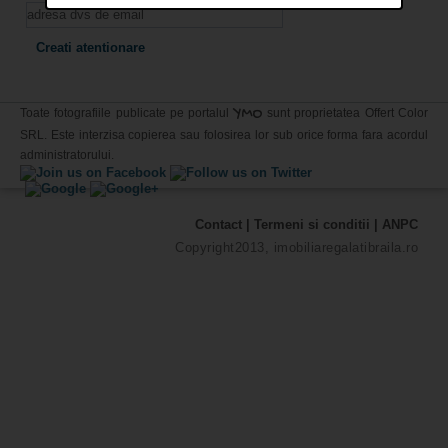
YMO
Toate fotografiile publicate pe portalul
sunt proprietatea Offert Color
SRL. Este interzisa copierea sau folosirea lor sub orice forma fara acordul
administratorului.
Contact
|
Termeni si conditii
|
ANPC
Copyright2013, imobiliaregalatibraila.ro