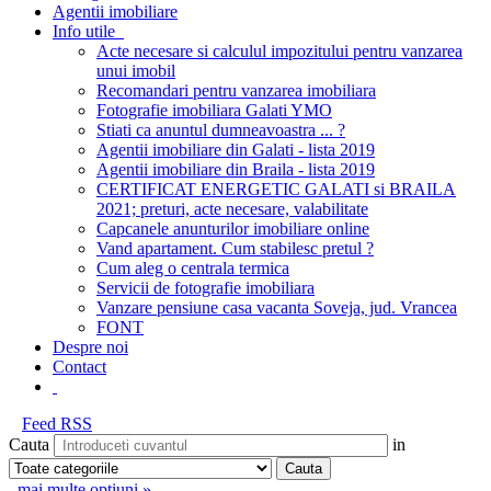
Agentii imobiliare
Info utile
Acte necesare si calculul impozitului pentru vanzarea
unui imobil
Recomandari pentru vanzarea imobiliara
Fotografie imobiliara Galati YMO
Stiati ca anuntul dumneavoastra ... ?
Agentii imobiliare din Galati - lista 2019
Agentii imobiliare din Braila - lista 2019
CERTIFICAT ENERGETIC GALATI si BRAILA
2021; preturi, acte necesare, valabilitate
Capcanele anunturilor imobiliare online
Vand apartament. Cum stabilesc pretul ?
Cum aleg o centrala termica
Servicii de fotografie imobiliara
Vanzare pensiune casa vacanta Soveja, jud. Vrancea
FONT
Despre noi
Contact
Feed RSS
Cauta
in
mai multe optiuni »