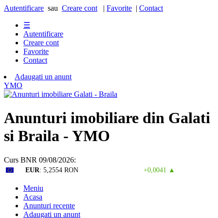
Autentificare
sau
Creare cont
|
Favorite
|
Contact
☰
Autentificare
Creare cont
Favorite
Contact
Adaugati un anunt
Y
M
O
Anunturi imobiliare din Galati
si Braila - YMO
Curs BNR 09/08/2026:
EUR
: 5,2554 RON
+0,0041 ▲
Meniu
Acasa
Anunturi recente
Adaugati un anunt