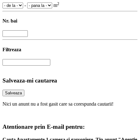
2
-
m
Nr. bai
Filtreaza
Salveaza-mi cautarea
Nici un anunt nu a fost gasit care sa corespunda cautarii!
Atentionare prin E-mail pentru:
Cauta Apartamente 1 camera si garsoniere, Tip anunt "Agentie