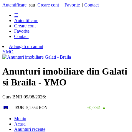
Autentificare
sau
Creare cont
|
Favorite
|
Contact
☰
Autentificare
Creare cont
Favorite
Contact
Adaugati un anunt
Y
M
O
Anunturi imobiliare din Galati
si Braila - YMO
Curs BNR 09/08/2026:
Curs valutar: 07 Aug 2026
EUR
: 5,2554 RON
+0,0041 ▲
Meniu
Acasa
Anunturi recente