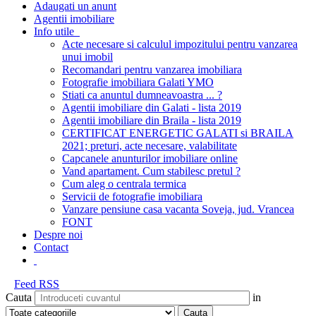
Adaugati un anunt
Agentii imobiliare
Info utile
Acte necesare si calculul impozitului pentru vanzarea
unui imobil
Recomandari pentru vanzarea imobiliara
Fotografie imobiliara Galati YMO
Stiati ca anuntul dumneavoastra ... ?
Agentii imobiliare din Galati - lista 2019
Agentii imobiliare din Braila - lista 2019
CERTIFICAT ENERGETIC GALATI si BRAILA
2021; preturi, acte necesare, valabilitate
Capcanele anunturilor imobiliare online
Vand apartament. Cum stabilesc pretul ?
Cum aleg o centrala termica
Servicii de fotografie imobiliara
Vanzare pensiune casa vacanta Soveja, jud. Vrancea
FONT
Despre noi
Contact
Feed RSS
Cauta
in