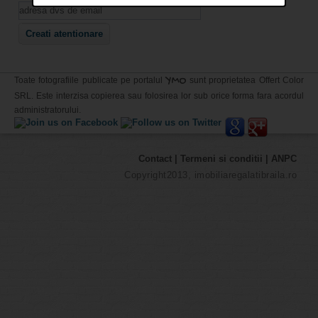
YMO
Toate fotografiile publicate pe portalul
sunt proprietatea Offert Color
SRL. Este interzisa copierea sau folosirea lor sub orice forma fara acordul
administratorului.
Contact
|
Termeni si conditii
|
ANPC
Copyright2013, imobiliaregalatibraila.ro