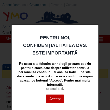
Autentificare
sau
Creare cont
|
Favorite
|
Contact
Y
M
O
Anunturi imobiliare din Galati si Braila - YMO
EUR
: 5,2554 RON
+0,0041 ▲
Curs BNR 08/08/2026:
PENTRU NOI,
Meniu
CONFIDENȚIALITATEA DVS.
Cauta
ESTE IMPORTANTĂ
in
mai multe optiuni »
Pe acest site folosim tehnologii precum cookie
Cautare avansata
pentru a stoca date despre utilizator pentru a
personaliza continutul si analiza traficul pe site,
Nici un anunt nu a fost gasit care sa corespunda cautarii!
daca sunteti de acord cu aceste conditii va rugam
apasati pe butonul "Accept". Pentru mai multe
informatii,
Atentionare prin E-mail pentru:
apasati aici.
Cauta Apartamente 1 camera si garsoniere, Tip anunt "Agentie
imobiliara", Localitate "Mun. Buzau"
Accept
Primiti atentionari prin email cand apar anunturi care corespund cautarii.
Trimiteti atentionari prin email
la