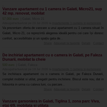
Vanzare apartament cu 1 camera in Galati, Micro21, sup
42 mp, renovat, mobilat
57,000 euro
| Galati, Micro 21
Adaugat/actualizat pe 20 Jul 2026 la
Apartamente 1 camera si garsoniere
Va prezentam oferta de vanzare a unui apartament cu 1 camera situat în
Galati, Micro 21, ce reprezintă alegerea ideală pentru cei care își doresc
confort, accesibilitate și un spațiu gata de...
Share
Adaugati la favorite
Detalii
Contact
De inchiriat apartament cu o camera in Galati, pe Faleza
Dunarii, mobilat la cheie
500 euro
| Galati, Faleza
Adaugat/actualizat pe 19 Jul 2026 la
Apartamente 1 camera si garsoniere
Se inchiriaza apartament cu o camera in Galati, pe Faleza Dunarii,
complet mobilat si utilat, pregatit pentru inchiriere. Blocul este nou, dat in
folosinta in urma cu cateva luni, cu parcare...
Share
Adaugati la favorite
Detalii
Contact
Vanzare garsoniera in Galati, Tiglina 1, zona parc Viva,
etaj 4/9, mobilata si utilata