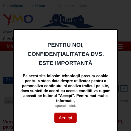
Autentificare
sau
Creare cont
|
Favorite
|
Contact
Y
M
O
Anunturi imobiliare din Galati si Braila - YMO
EUR
: 5,2554 RON
+0,0041 ▲
Curs BNR 07/08/2026:
PENTRU NOI,
Meniu
CONFIDENȚIALITATEA DVS.
Cauta
ESTE IMPORTANTĂ
in
mai multe optiuni »
Pe acest site folosim tehnologii precum cookie
Cautare avansata
pentru a stoca date despre utilizator pentru a
personaliza continutul si analiza traficul pe site,
Pagina 1 din 3
<<
1
2
3
>>
daca sunteti de acord cu aceste conditii va rugam
apasati pe butonul "Accept". Pentru mai multe
informatii,
Arata harta
apasati aici.
Foto
· Lista
Accept
Vanzare apartament 1 camera situat in Galati, Micro 20,
parter, renovat si mobilat