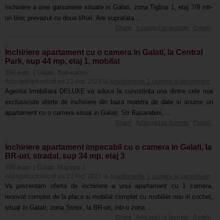
inchiriere a unei garsoniere situate in Galati, zona Tiglina 1, etaj 7/9 intr-
un bloc prevazut cu doua lifturi. Are suprafata...
Share
Adaugati la favorite
Detalii
Inchiriere apartament cu o camera in Galati, la Central
Park, sup 44 mp, etaj 1, mobilat
350 euro
| Galati, Basarabiei
Adaugat/actualizat pe 22 Aug 2023 la
Apartamente 1 camera si garsoniere
Agentia Imobiliara DELUXE va aduce la cunostinta una dintre cele mai
exclusiviste oferte de inchiriere din baza noastra de date si anume un
apartament cu o camera situat in Galati, Str Basarabiei,...
Share
Adaugati la favorite
Detalii
Inchiriere apartament impecabil cu o camera in Galati, la
BR-uri, stradal, sup 34 mp, etaj 3
400 euro
| Galati, Mazepa 1
Adaugat/actualizat pe 22 Aug 2023 la
Apartamente 1 camera si garsoniere
Va prezentam oferta de inchiriere a unui apartament cu 1 camera,
renovat complet de la placa si mobilat complet cu mobilier nou si cochet,
situat in Galati, zona Stirex, la BR-uri, intr-o zona...
Share
Adaugati la favorite
Detalii