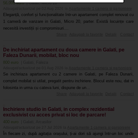
56,000 euro
| Galati, Micro 20
Adaugat/actualizat pe 02 Aug 2026 la
Apartamente 1 camera si garsoniere
Eleganță, confort și funcționalitate într-un apartament complet renovat cu
1 cameră de vanzare in Galati, Micro 20, parter. Există locuințe care
necesită investiții și compromisuri....
Share
Adaugati la favorite
Detalii
Contact
De inchiriat apartament cu doua camere in Galati, pe
Faleza Dunarii, mobilat, bloc nou
800 euro
| Galati, Faleza
Adaugat/actualizat pe 01 Aug 2026 la
Apartamente 1 camera si garsoniere
Se inchiriaza apartament cu 2 camere in Galati, pe Faleza Dunarii,
complet mobilat si utilat, pregatit pentru inchiriere. Blocul este nou, dat in
folosinta in urma cu cateva luni, dispune de un...
Share
Adaugati la favorite
Detalii
Contact
Inchiriere studio in Galati, in complex rezidential
exclusivist cu acces privat si loc de parcare!
400 euro
| Galati, Arcasilor
Adaugat/actualizat pe 27 Jul 2026 la
Apartamente 1 camera si garsoniere
În fiecare zi, după agitația orașului, ți-ai dori să ajungi într-un loc unde