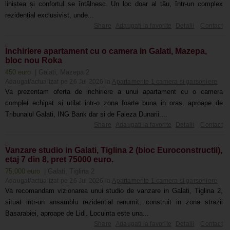
liniștea și confortul se întâlnesc. Un loc doar al tău, într-un complex
rezidențial exclusivist, unde...
Share
Adaugati la favorite
Detalii
Contact
Inchiriere apartament cu o camera in Galati, Mazepa,
bloc nou Roka
450 euro
| Galati, Mazepa 2
Adaugat/actualizat pe 26 Jul 2026 la
Apartamente 1 camera si garsoniere
Va prezentam oferta de inchiriere a unui apartament cu o camera
complet echipat si utilat intr-o zona foarte buna in oras, aproape de
Tribunalul Galati, ING Bank dar si de Faleza Dunarii....
Share
Adaugati la favorite
Detalii
Contact
Vanzare studio in Galati, Tiglina 2 (bloc Euroconstructii),
etaj 7 din 8, pret 75000 euro.
75,000 euro
| Galati, Tiglina 2
Adaugat/actualizat pe 26 Jul 2026 la
Apartamente 1 camera si garsoniere
Va recomandam vizionarea unui studio de vanzare in Galati, Tiglina 2,
situat intr-un ansamblu rezidential renumit, construit in zona strazii
Basarabiei, aproape de Lidl. Locuinta este una...
Share
Adaugati la favorite
Detalii
Contact