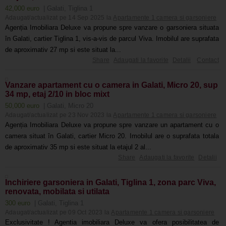
42,000 euro
| Galati, Tiglina 1
Adaugat/actualizat pe 14 Sep 2025 la
Apartamente 1 camera si garsoniere
Agenția Imobiliara Deluxe va propune spre vanzare o garsoniera situata
în Galati, cartier Tiglina 1, vis-a-vis de parcul Viva. Imobilul are suprafata
de aproximativ 27 mp si este situat la...
Share
Adaugati la favorite
Detalii
Contact
Vanzare apartament cu o camera in Galati, Micro 20, sup
34 mp, etaj 2/10 in bloc mixt
50,000 euro
| Galati, Micro 20
Adaugat/actualizat pe 23 Nov 2023 la
Apartamente 1 camera si garsoniere
Agenția Imobiliara Deluxe va propune spre vanzare un apartament cu o
camera situat în Galati, cartier Micro 20. Imobilul are o suprafata totala
de aproximativ 35 mp si este situat la etajul 2 al...
Share
Adaugati la favorite
Detalii
Inchiriere garsoniera in Galati, Tiglina 1, zona parc Viva,
renovata, mobilata si utilata
300 euro
| Galati, Tiglina 1
Adaugat/actualizat pe 09 Oct 2023 la
Apartamente 1 camera si garsoniere
Exclusivitate ! Agentia imobiliara Deluxe va ofera posibilitatea de