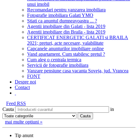
unui imobil
Recomandari pentru vanzarea imobiliara
Fotografie imobiliara Galati YMO
Stiati ca anuntul dumneavoastra ... ?
Agentii imobiliare din Galati - lista 2019
Agentii imobiliare din Braila - lista 2019
CERTIFICAT ENERGETIC GALATI si BRAILA
2021; preturi, acte necesare, valabilitate
Capcanele anunturilor imobiliare online
Vand apartament. Cum stabilesc pretul ?
Cum aleg o centrala termica
Servicii de fotografie imobiliara
Vanzare pensiune casa vacanta Soveja, jud. Vrancea
FONT
Despre noi
Contact
Feed RSS
Cauta
in
mai multe optiuni »
Tip anunt