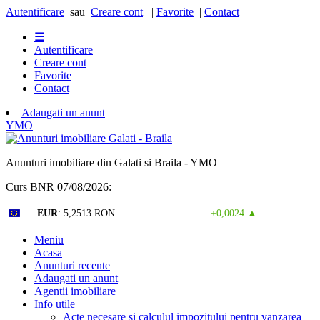
Autentificare
sau
Creare cont
|
Favorite
|
Contact
☰
Autentificare
Creare cont
Favorite
Contact
Adaugati un anunt
Y
M
O
Anunturi imobiliare din Galati si Braila - YMO
Curs BNR 07/08/2026:
Curs valutar: 06 Aug 2026
EUR
: 5,2513 RON
+0,0024 ▲
Meniu
Acasa
Anunturi recente
Adaugati un anunt
Agentii imobiliare
Info utile
Acte necesare si calculul impozitului pentru vanzarea