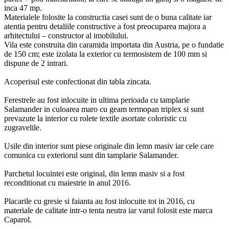
inca 47 mp.
Materialele folosite la constructia casei sunt de o buna calitate iar
atentia pentru detaliile constructive a fost preocuparea majora a
arhitectului – constructor al imobilului.
Vila este construita din caramida importata din Austria, pe o fundatie
de 150 cm; este izolata la exterior cu termosistem de 100 mm si
dispune de 2 intrari.
Acoperisul este confectionat din tabla zincata.
Ferestrele au fost inlocuite in ultima perioada cu tamplarie
Salamander in culoarea maro cu geam termopan triplex si sunt
prevazute la interior cu rolete textile asortate coloristic cu
zugravelile.
Usile din interior sunt piese originale din lemn masiv iar cele care
comunica cu exteriorul sunt din tamplarie Salamander.
Parchetul locuintei este original, din lemn masiv si a fost
reconditionat cu maiestrie in anul 2016.
Placarile cu gresie si faianta au fost inlocuite tot in 2016, cu
materiale de calitate intr-o tenta neutra iar varul folosit este marca
Caparol.