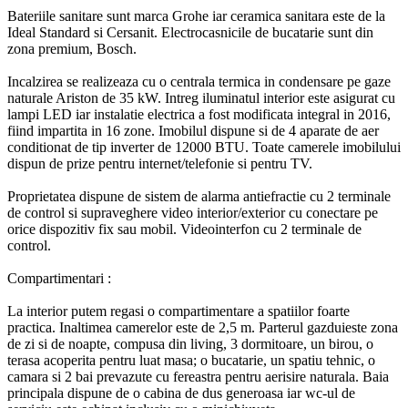
Bateriile sanitare sunt marca Grohe iar ceramica sanitara este de la
Ideal Standard si Cersanit. Electrocasnicile de bucatarie sunt din
zona premium, Bosch.
Incalzirea se realizeaza cu o centrala termica in condensare pe gaze
naturale Ariston de 35 kW. Intreg iluminatul interior este asigurat cu
lampi LED iar instalatie electrica a fost modificata integral in 2016,
fiind impartita in 16 zone. Imobilul dispune si de 4 aparate de aer
conditionat de tip inverter de 12000 BTU. Toate camerele imobilului
dispun de prize pentru internet/telefonie si pentru TV.
Proprietatea dispune de sistem de alarma antiefractie cu 2 terminale
de control si supraveghere video interior/exterior cu conectare pe
orice dispozitiv fix sau mobil. Videointerfon cu 2 terminale de
control.
Compartimentari :
La interior putem regasi o compartimentare a spatiilor foarte
practica. Inaltimea camerelor este de 2,5 m. Parterul gazduieste zona
de zi si de noapte, compusa din living, 3 dormitoare, un birou, o
terasa acoperita pentru luat masa; o bucatarie, un spatiu tehnic, o
camara si 2 bai prevazute cu fereastra pentru aerisire naturala. Baia
principala dispune de o cabina de dus generoasa iar wc-ul de