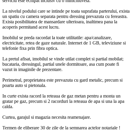
serviciu este echipat inclusiv cu o minichiuveta.
La nivelul podului care se intinde pe toata suprafata parterului, exista
un spatiu cu camera separata pentru dressing prevazuta cu fereastra.
Exista posibilitatea de mansardare ulterioara, inaltimea pana la
acoperis permitand acest lucru.
Imobilul se preda racordat la toate utilitatile: apa/canalizare,
electricitate, retea de gaze naturale. Internet de 1 GB, televiziune si
telefonie fixa prin fibra optica.
La pretul afisat, imobilul se vinde utilat complet si partial mobilat;
bucataria, dressingul, partial unele dormitoare, asa cum poate fi
vazut in imaginile de prezentare.
Perimetral, proprietatea este prevazuta cu gard metalic, precum si
poarta auto si pietonala.
In curte exista racord la reteaua de gaz metan pentru a monta un
gratar pe gaz, precum si 2 racorduri la reteaua de apa si una la apa
calda.
Curtea, garajul si magazia necesita reamenajare.
Termen de eliberare 30 de zile de la semnarea actelor notariale !