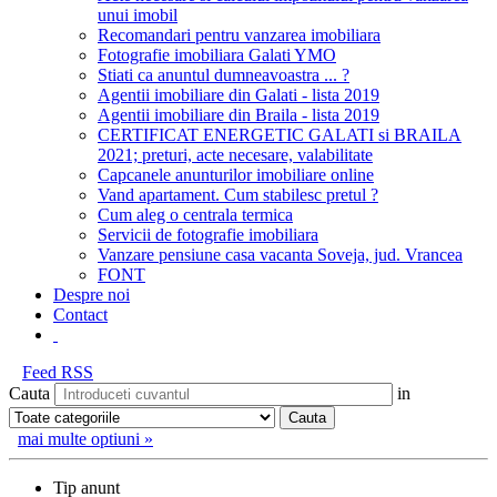
unui imobil
Recomandari pentru vanzarea imobiliara
Fotografie imobiliara Galati YMO
Stiati ca anuntul dumneavoastra ... ?
Agentii imobiliare din Galati - lista 2019
Agentii imobiliare din Braila - lista 2019
CERTIFICAT ENERGETIC GALATI si BRAILA
2021; preturi, acte necesare, valabilitate
Capcanele anunturilor imobiliare online
Vand apartament. Cum stabilesc pretul ?
Cum aleg o centrala termica
Servicii de fotografie imobiliara
Vanzare pensiune casa vacanta Soveja, jud. Vrancea
FONT
Despre noi
Contact
Feed RSS
Cauta
in
mai multe optiuni »
Tip anunt