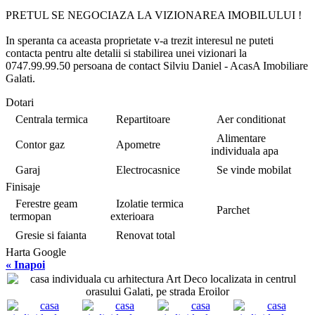
PRETUL SE NEGOCIAZA LA VIZIONAREA IMOBILULUI !
In speranta ca aceasta proprietate v-a trezit interesul ne puteti
contacta pentru alte detalii si stabilirea unei vizionari la
0747.99.99.50 persoana de contact Silviu Daniel - AcasA Imobiliare
Galati.
Dotari
Centrala termica
Repartitoare
Aer conditionat
Alimentare
Contor gaz
Apometre
individuala apa
Garaj
Electrocasnice
Se vinde mobilat
Finisaje
Ferestre geam
Izolatie termica
Parchet
termopan
exterioara
Gresie si faianta
Renovat total
Harta Google
« Inapoi