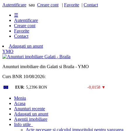
Autentificare
sau
Creare cont
|
Favorite
|
Contact
☰
Autentificare
Creare cont
Favorite
Contact
Adaugati un anunt
Y
M
O
Anunturi imobiliare din Galati si Braila - YMO
Curs BNR 10/08/2026:
Curs valutar: 10 Aug 2026
EUR
: 5,2396 RON
-0,0158 ▼
Meniu
Acasa
Anunturi recente
Adaugati un anunt
Agentii imobiliare
Info utile
Acte necesare si calculul impozitului pentru vanzarea