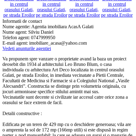
Informatii de contact
Nume agentie:
Agentia imobiliara AcasA Galati
Nume agent:
Silviu Daniel
Telefon agent:
0747999950
E-mail agent:
imobiliare_acasa@yahoo.com
Vedeti anunturile agentiei
Va propunem spre vanzare o proprietate avand la baza un proiect
deosebit din 1934 al arhitectului Leo Bruno Blum, o casa
individuala cu arhitectura Art Deco localizata in centrul orasului
Galati, pe strada Eroilor, in imediata vecinatate a Pietii Centrale,
Facultatii de Medicina si Farmacie si a Colegiului National „Vasile
Alecsandri”. Constructia se distinge prin volumetria originala, cu
jocuri armonioase specifice stilului amintit mai sus.
Vecinatatile sunt decente si civilizate iar accesul catre orice zona a
orasului se face extrem de facil.
Detalii constructive :
Edificata pe un teren de 429 mp cu o deschidere generoasa; vila are
o amprenta la sol de 172 mp (166mp utili) si este dispusă in regim
parter + pod mansardabil; la care se adauga un garaj si o magazie de