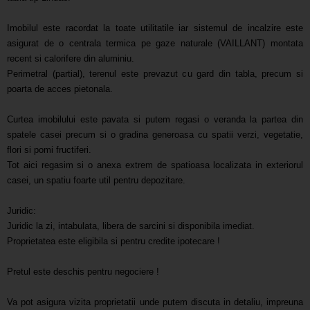
Imobilul este racordat la toate utilitatile iar sistemul de incalzire este
asigurat de o centrala termica pe gaze naturale (VAILLANT) montata
recent si calorifere din aluminiu.
Perimetral (partial), terenul este prevazut cu gard din tabla, precum si
poarta de acces pietonala.
Curtea imobilului este pavata si putem regasi o veranda la partea din
spatele casei precum si o gradina generoasa cu spatii verzi, vegetatie,
flori si pomi fructiferi.
Tot aici regasim si o anexa extrem de spatioasa localizata in exteriorul
casei, un spatiu foarte util pentru depozitare.
Juridic:
Juridic la zi, intabulata, libera de sarcini si disponibila imediat.
Proprietatea este eligibila si pentru credite ipotecare !
Pretul este deschis pentru negociere !
Va pot asigura vizita proprietatii unde putem discuta in detaliu, impreuna