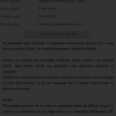
Nume agentie:
Agentia imobiliara Raian Galati
Nume agent:
Florin Ichim
Telefon agent:
0741453567
E-mail agent:
imobiliare_raian@yahoo.com
Vedeti anunturile agentiei
Va propunem spre achizitie o proprietate interesanta situata intr-o zona
buna a orasului Galati, in imediata apropiere a Spitalului Militar.
Locatia se remarca prin vecinatati civilizate, strazi curate si un ambient
linistit, ideal pentru familii sau persoane care apreciaza confortul si
siguranta.
Aceasta se numara printre preferintele clientilor care doresc sa se retraga
in zone mai linistite, cu un aer proaspat dar in acelasi timp situata in
perimetrul orasului.
Detalii:
Proprietatea dispune de un teren in suprafata totala de 280mp (singur in
curte) si o constructie pe un sigur nivel, cu o suprafata desfasurata 105