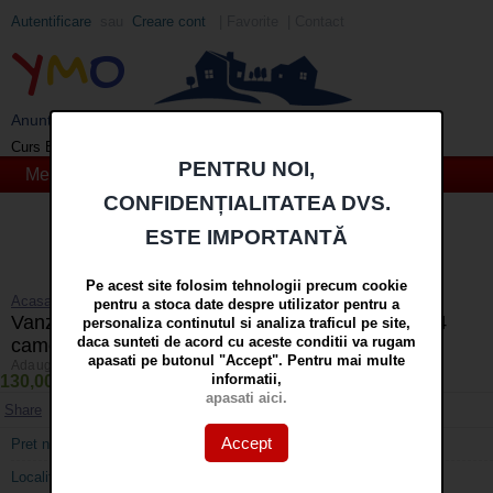
Autentificare
sau
Creare cont
|
Favorite
|
Contact
Y
M
O
Anunturi imobiliare din Galati si Braila - YMO
EUR
: 5,2513 RON
+0,0024 ▲
Curs BNR 06/08/2026:
PENTRU NOI,
Meniu
CONFIDENȚIALITATEA DVS.
Cauta
ESTE IMPORTANTĂ
in
mai multe optiuni »
Pe acest site folosim tehnologii precum cookie
Acasa
»
Case si vile
pentru a stoca date despre utilizator pentru a
Vanzare casa situata in Galati, langa Sp. Militar, 4
personaliza continutul si analiza traficul pe site,
daca sunteti de acord cu aceste conditii va rugam
camere, teren 280 mp, partial renovata
apasati pe butonul "Accept". Pentru mai multe
Adaugat/actualizat pe 04 Aug 2026 | Accesari: 5330 | Nr. anunt: 3812
informatii,
130,000 EURO
(682,357 lei curs BNR 06.08.2026)
apasati aici.
Share
Adaugati la favorite
Printati
Accept
Pret negociabil:
Da
Localitate:
Galati