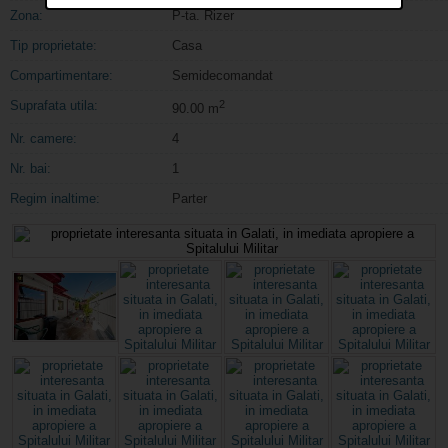
Zona:
P-ta. Rizer
Tip proprietate:
Casa
Compartimentare:
Semidecomandat
Suprafata utila:
2
90.00 m
Nr. camere:
4
Nr. bai:
1
Regim inaltime:
Parter