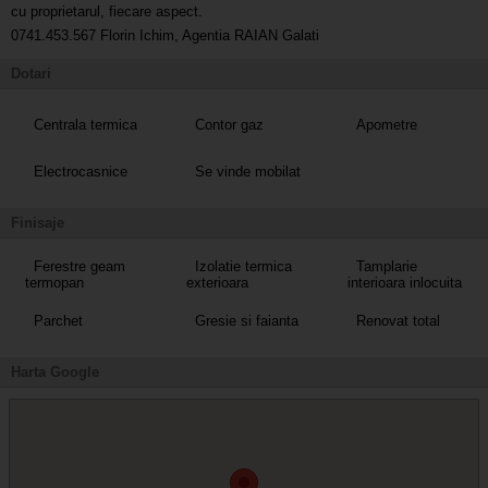
cu proprietarul, fiecare aspect.
0741.453.567 Florin Ichim, Agentia RAIAN Galati
Dotari
Centrala termica
Contor gaz
Apometre
Electrocasnice
Se vinde mobilat
Finisaje
Ferestre geam
Izolatie termica
Tamplarie
termopan
exterioara
interioara inlocuita
Parchet
Gresie si faianta
Renovat total
Harta Google