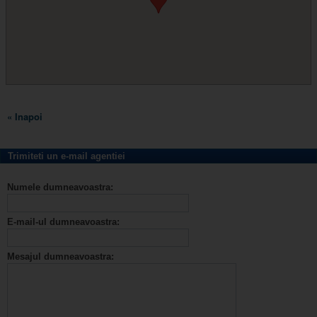
« Inapoi
Trimiteti un e-mail agentiei
Numele dumneavoastra:
E-mail-ul dumneavoastra:
Mesajul dumneavoastra: