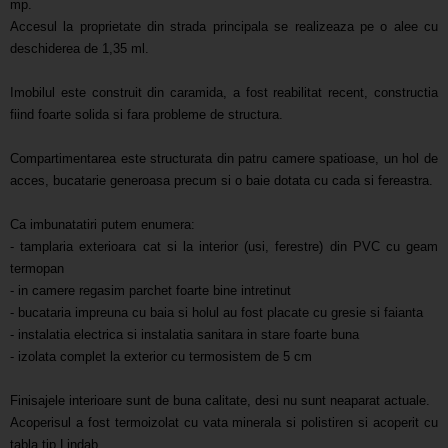
mp.
Accesul la proprietate din strada principala se realizeaza pe o alee cu
deschiderea de 1,35 ml.
Imobilul este construit din caramida, a fost reabilitat recent, constructia
fiind foarte solida si fara probleme de structura.
Compartimentarea este structurata din patru camere spatioase, un hol de
acces, bucatarie generoasa precum si o baie dotata cu cada si fereastra.
Ca imbunatatiri putem enumera:
- tamplaria exterioara cat si la interior (usi, ferestre) din PVC cu geam
termopan
- in camere regasim parchet foarte bine intretinut
- bucataria impreuna cu baia si holul au fost placate cu gresie si faianta
- instalatia electrica si instalatia sanitara in stare foarte buna
- izolata complet la exterior cu termosistem de 5 cm
Finisajele interioare sunt de buna calitate, desi nu sunt neaparat actuale.
Acoperisul a fost termoizolat cu vata minerala si polistiren si acoperit cu
tabla tip Lindab.