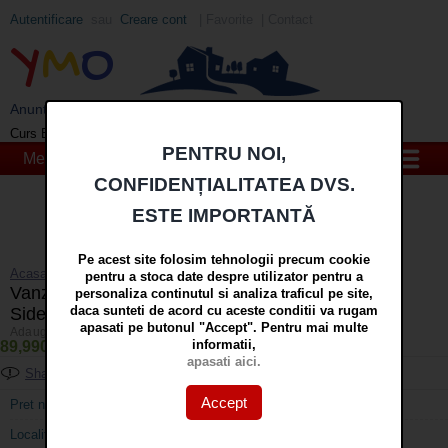
Autentificare
sau
Creare cont
|
Favorite
|
Contact
Y
M
O
Anunturi imobiliare din Galati si Braila - YMO
EUR
: 5,2554 RON
+0,0041 ▲
Curs BNR 07/08/2026:
PENTRU NOI,
Meniu
CONFIDENȚIALITATEA DVS.
Cauta
ESTE IMPORTANTĂ
in
mai multe optiuni »
Pe acest site folosim tehnologii precum cookie
Acasa
»
Apartamente 3 camere
pentru a stoca date despre utilizator pentru a
Vanzare apartament cu 3 camere dec in Galati,
personaliza continutul si analiza traficul pe site,
daca sunteti de acord cu aceste conditii va rugam
Siderurgiștilor, etaj 2, suprafață 77 mp
apasati pe butonul "Accept". Pentru mai multe
Adaugat/actualizat pe 26 Dec 2025 | Accesari: 4255 | Nr. anunt: 3874
informatii,
89,990 EURO
(472,349 lei curs BNR 07.08.2026)
apasati aici.
Share
Adaugati la favorite
Printati
Accept
Pret negociabil:
Da
Localitate:
Galati