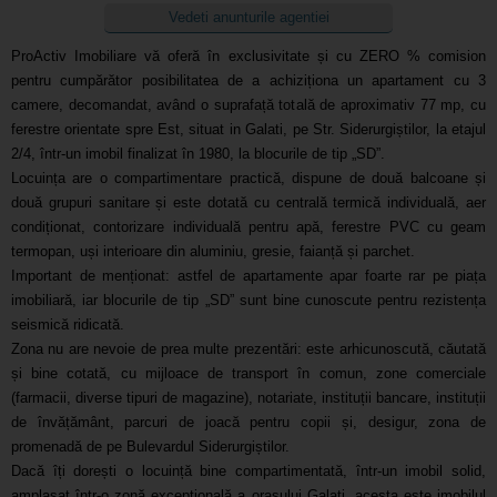
Vedeti anunturile agentiei
ProActiv Imobiliare vă oferă în exclusivitate și cu ZERO % comision
pentru cumpărător posibilitatea de a achiziționa un apartament cu 3
camere, decomandat, având o suprafață totală de aproximativ 77 mp, cu
ferestre orientate spre Est, situat in Galati, pe Str. Siderurgiștilor, la etajul
2/4, într-un imobil finalizat în 1980, la blocurile de tip „SD”.
Locuința are o compartimentare practică, dispune de două balcoane și
două grupuri sanitare și este dotată cu centrală termică individuală, aer
condiționat, contorizare individuală pentru apă, ferestre PVC cu geam
termopan, uși interioare din aluminiu, gresie, faianță și parchet.
Important de menționat: astfel de apartamente apar foarte rar pe piața
imobiliară, iar blocurile de tip „SD” sunt bine cunoscute pentru rezistența
seismică ridicată.
Zona nu are nevoie de prea multe prezentări: este arhicunoscută, căutată
și bine cotată, cu mijloace de transport în comun, zone comerciale
(farmacii, diverse tipuri de magazine), notariate, instituții bancare, instituții
de învățământ, parcuri de joacă pentru copii și, desigur, zona de
promenadă de pe Bulevardul Siderurgiștilor.
Dacă îți dorești o locuință bine compartimentată, într-un imobil solid,
amplasat într-o zonă excepțională a orașului Galați, acesta este imobilul