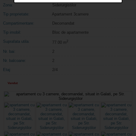
Zona:
Siderurgistilor
Tip proprietate:
Apartament 3camere
Compartimentare:
Decomandat
Tip imobil:
Bloc de apartamente
Suprafata utila:
2
77.00 m
Nr. bai:
2
Nr. balcoane:
2
Etaj:
2/4
Vandut