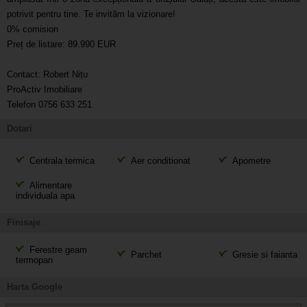
potrivit pentru tine. Te invităm la vizionare!
0% comision
Preț de listare: 89.990 EUR
Contact: Robert Nițu
ProActiv Imobiliare
Telefon 0756 633 251
Dotari
Centrala termica
Aer conditionat
Apometre
Alimentare
individuala apa
Finisaje
Ferestre geam
Parchet
Gresie si faianta
termopan
Harta Google