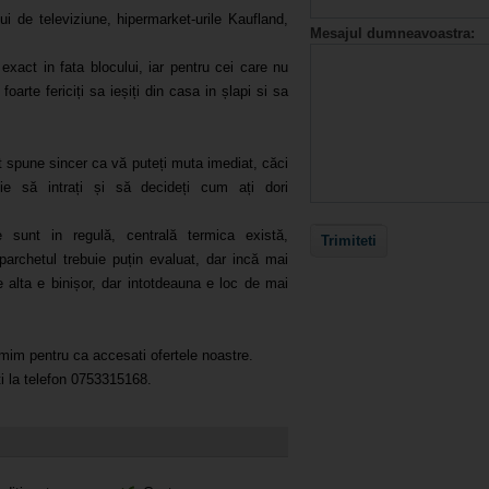
ui de televiziune, hipermarket-urile Kaufland,
Mesajul dumneavoastra:
exact in fata blocului, iar pentru cei care nu
oarte fericiți sa ieșiți din casa in șlapi si sa
ot spune sincer ca vă puteți muta imediat, căci
ie să intrați și să decideți cum ați dori
le sunt in regulă, centrală termica există,
archetul trebuie puțin evaluat, dar incă mai
e alta e binișor, dar intotdeauna e loc de mai
im pentru ca accesati ofertele noastre.
ti la telefon 0753315168.