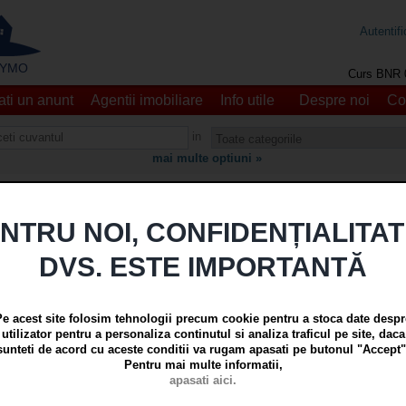
Autentifi
 - YMO
Curs BNR 
ti un anunt
Agentii imobiliare
Info utile
Despre noi
Co
in
mai multe optiuni »
c in Galati, Micro 21, cu vedere
NTRU NOI, CONFIDENȚIALITA
 2916 | Nr. anunt: 3905
8.08.2026)
DVS. ESTE IMPORTANTĂ
intati
Pe acest site folosim tehnologii precum cookie pentru a stoca date despr
utilizator pentru a personaliza continutul si analiza traficul pe site, daca
sunteti de acord cu aceste conditii va rugam apasati pe butonul "Accept"
Pentru mai multe informatii,
apasati aici.
mere