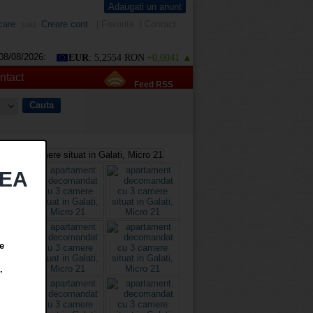
Adaugati un anunt
care
sau
Creare cont
|
Favorite
|
Contact
08/08/2026:
EUR
: 5,2554 RON
+0,0041 ▲
ntact
Feed RSS
TEA
e
.