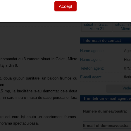
Accept
ente
Informatii de contact
Nume agentie:
Agen
comandat cu 3 camere situat in Galati, Micro
Nume agent:
Flo
taj 7 din 8.
Telefon agent:
075
E-mail agent:
flo
p, doua grupuri sanitare, un balcon frumos cu
urn.
Vedet
15 mp, la bucătărie s-au demontat cele doua
s, in care intra o masa de sase persoane, fara
Trimiteti un e-mail agentie
Numele dumneavoastra:
tre cei care își cauta un apartament frumos.
panorama spectaculoasa.
E-mail-ul dumneavoastra: