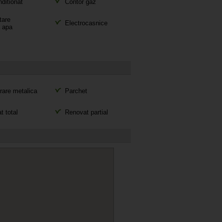
ditionat
Contor gaz
are
Electrocasnice
a apa
rare metalica
Parchet
 total
Renovat partial