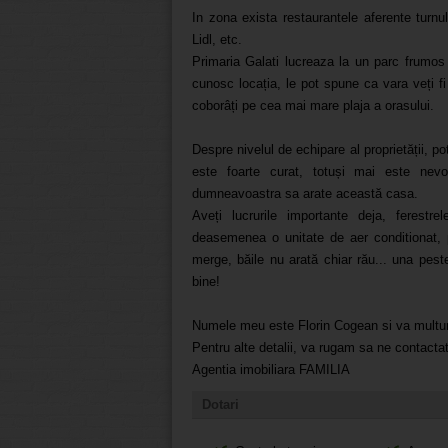
In zona exista restaurantele aferente turnul
Lidl, etc.
Primaria Galati lucreaza la un parc frumos 
cunosc locația, le pot spune ca vara veți fi f
coborâți pe cea mai mare plaja a orasului.
Despre nivelul de echipare al proprietății, p
este foarte curat, totuși mai este nevo
dumneavoastra sa arate această casa.
Aveți lucrurile importante deja, ferestre
deasemenea o unitate de aer conditionat, p
merge, băile nu arată chiar rău... una pest
bine!
Numele meu este Florin Cogean si va multum
Pentru alte detalii, va rugam sa ne contacta
Agentia imobiliara FAMILIA
Dotari