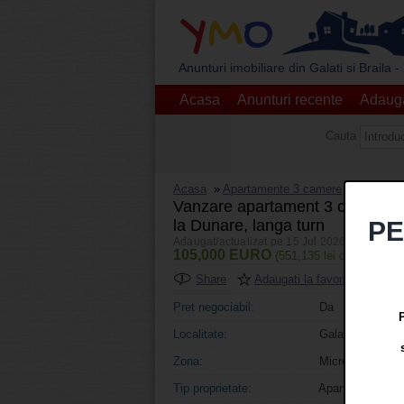
Y
M
O
Anunturi imobiliare din Galati si Braila
Acasa
Anunturi recente
Adauga
Cauta
Acasa
»
Apartamente 3 camere
Vanzare apartament 3 camere de
la Dunare, langa turn
PE
Adaugat/actualizat pe 15 Jul 2026 | Accesari:
105,000 EURO
(551,135 lei curs BNR 0
Share
Adaugati la favorite
Pr
Pret negociabil:
Da
Localitate:
Galati
Zona:
Micro 21
Tip proprietate:
Apartament 3ca