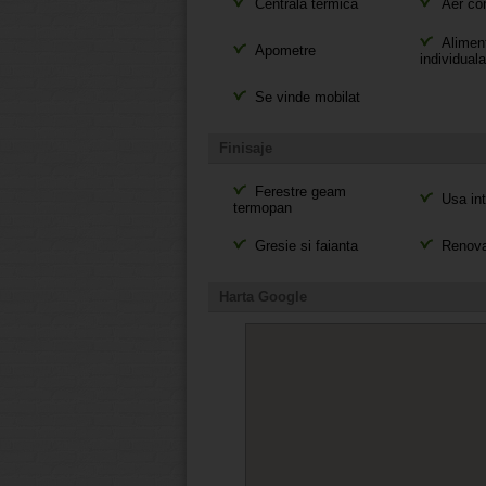
Centrala termica
Aer con
Aliment
Apometre
individual
Se vinde mobilat
Finisaje
Ferestre geam
Usa int
termopan
Gresie si faianta
Renovat
Harta Google