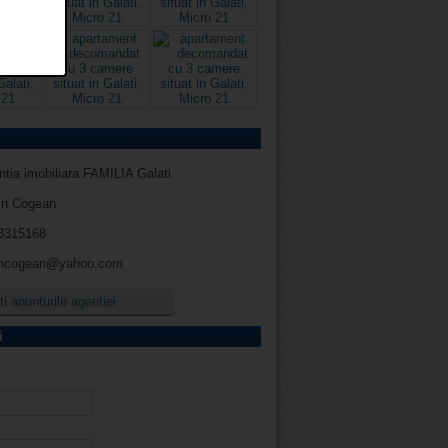
tia imobiliara FAMILIA Galati
rin Cogean
3315168
rincogean@yahoo.com
i anunturile agentiei
i