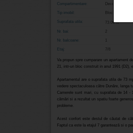
Compartimentare:
Decomandat
Tip imobil:
Bloc de apartam
Suprafata utila:
2
73.00 m
Nr. bai:
2
Nr. balcoane:
1
Etaj:
7/8
Va propun spre cumparare un apartament de
21, intr-un bloc construit in anul 1991 (D2), e
Apartamentul are o suprafata utila de 73 m
vedere spectaculoasa către Dunăre, langa t
Camerele sunt mari, cu suprafata de 14 - 
cămări si a rezultat un spatiu foarte genero
probleme.
Acest confort este destul de căutat de că
Faptul ca este la etajul 7 garantează si o 