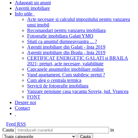
Adaugati un anunt
Agentii imobiliare
Info utile
Acte necesare si calculul impozitului pentru vanzarea
unui imobil
Recomandari pentru vanzarea imobiliara
Fotografie imobiliara Galati YMO
Stiati ca anuntul dumneavoastra ... ?
Agentii imobiliare din Galati - lista 2019
Agentii imobiliare din Braila - lista 2019
CERTIFICAT ENERGETIC GALATI si BRAILA
2021; preturi, acte necesare, valabilitate
Capcanele anunturilor imobiliare online
Vand apartament. Cum stabilesc pretul ?
Cum aleg o centrala termica
Servicii de fotografie imobiliara
Vanzare pensiune casa vacanta Soveja, jud. Vrancea
FONT
Despre noi
Contact
Feed RSS
Cauta
in