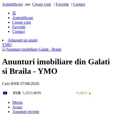
Autentificare
sau
Creare cont
|
Favorite
|
Contact
☰
Autentificare
Creare cont
Favorite
Contact
Adaugati un anunt
Y
M
O
Anunturi imobiliare din Galati
si Braila - YMO
Curs BNR 07/08/2026:
Curs valutar: 06 Aug 2026
EUR
: 5,2513 RON
+0,0024 ▲
Meniu
Acasa
Anunturi recente