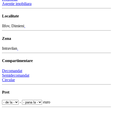
Agentie imobiliara
Localitate
Ilfov, Dimieni
Zona
Intravilan
Compartimentare
Decomandat
Semidecomandat
Circular
Pret
-
euro