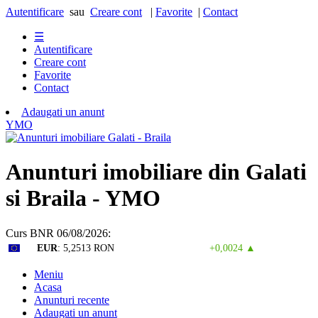
Autentificare
sau
Creare cont
|
Favorite
|
Contact
☰
Autentificare
Creare cont
Favorite
Contact
Adaugati un anunt
Y
M
O
Anunturi imobiliare din Galati
si Braila - YMO
Curs BNR 06/08/2026:
EUR
: 5,2513 RON
+0,0024 ▲
Meniu
Acasa
Anunturi recente
Adaugati un anunt