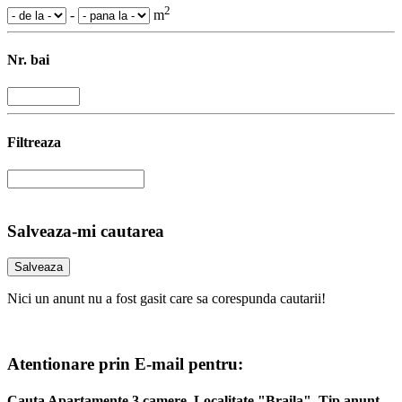
2
-
m
Nr. bai
Filtreaza
Salveaza-mi cautarea
Nici un anunt nu a fost gasit care sa corespunda cautarii!
Atentionare prin E-mail pentru:
Cauta Apartamente 3 camere, Localitate "Braila", Tip anunt