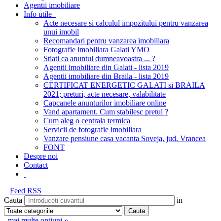
Agentii imobiliare
Info utile
Acte necesare si calculul impozitului pentru vanzarea
unui imobil
Recomandari pentru vanzarea imobiliara
Fotografie imobiliara Galati YMO
Stiati ca anuntul dumneavoastra ... ?
Agentii imobiliare din Galati - lista 2019
Agentii imobiliare din Braila - lista 2019
CERTIFICAT ENERGETIC GALATI si BRAILA
2021; preturi, acte necesare, valabilitate
Capcanele anunturilor imobiliare online
Vand apartament. Cum stabilesc pretul ?
Cum aleg o centrala termica
Servicii de fotografie imobiliara
Vanzare pensiune casa vacanta Soveja, jud. Vrancea
FONT
Despre noi
Contact
Feed RSS
Cauta
in
mai multe optiuni »