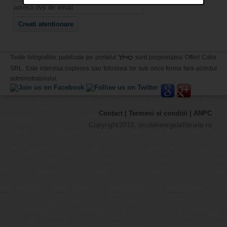
YMO
Toate fotografiile publicate pe portalul
sunt proprietatea Offert Color
SRL. Este interzisa copierea sau folosirea lor sub orice forma fara acordul
administratorului.
Contact
|
Termeni si conditii
|
ANPC
Copyright2013, imobiliaregalatibraila.ro