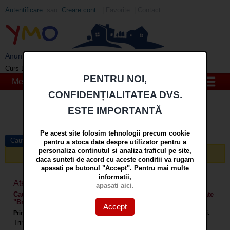
Autentificare
sau
Creare cont
|
Favorite
|
Contact
Y
M
O
Anunturi imobiliare din Galati si Braila - YMO
EUR
: 5,2554 RON
+0,0041 ▲
Curs BNR 07/08/2026:
PENTRU NOI,
Meniu
CONFIDENȚIALITATEA DVS.
Cauta
ESTE IMPORTANTĂ
in
mai multe optiuni »
Pe acest site folosim tehnologii precum cookie
Cautare avansata
pentru a stoca date despre utilizator pentru a
personaliza continutul si analiza traficul pe site,
Nici un anunt nu a fost gasit care sa corespunda cautarii!
daca sunteti de acord cu aceste conditii va rugam
apasati pe butonul "Accept". Pentru mai multe
informatii,
Atentionare prin E-mail pentru:
apasati aici.
Cauta Apartamente 3 camere, Tip anunt "Proprietar", Localitate
"Braila", Compartimentare "Circular", Zona "Buzaului"
Accept
Primiti atentionari prin email cand apar anunturi care corespund cautarii.
Trimiteti atentionari prin email
la