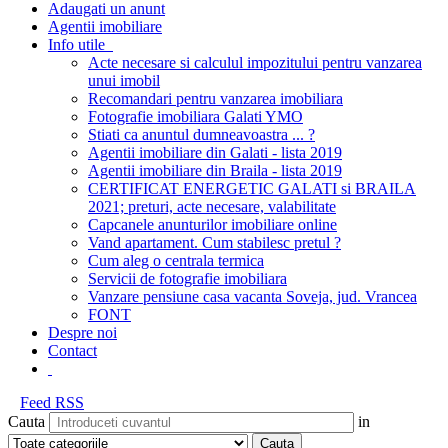
Adaugati un anunt
Agentii imobiliare
Info utile
Acte necesare si calculul impozitului pentru vanzarea
unui imobil
Recomandari pentru vanzarea imobiliara
Fotografie imobiliara Galati YMO
Stiati ca anuntul dumneavoastra ... ?
Agentii imobiliare din Galati - lista 2019
Agentii imobiliare din Braila - lista 2019
CERTIFICAT ENERGETIC GALATI si BRAILA
2021; preturi, acte necesare, valabilitate
Capcanele anunturilor imobiliare online
Vand apartament. Cum stabilesc pretul ?
Cum aleg o centrala termica
Servicii de fotografie imobiliara
Vanzare pensiune casa vacanta Soveja, jud. Vrancea
FONT
Despre noi
Contact
Feed RSS
Cauta
in