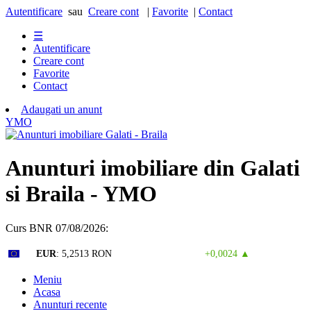
Autentificare
sau
Creare cont
|
Favorite
|
Contact
☰
Autentificare
Creare cont
Favorite
Contact
Adaugati un anunt
Y
M
O
Anunturi imobiliare din Galati
si Braila - YMO
Curs BNR 07/08/2026:
Curs valutar: 06 Aug 2026
EUR
: 5,2513 RON
+0,0024 ▲
Meniu
Acasa
Anunturi recente