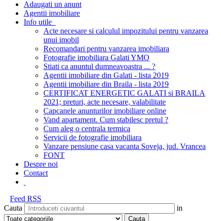
Adaugati un anunt
Agentii imobiliare
Info utile
Acte necesare si calculul impozitului pentru vanzarea
unui imobil
Recomandari pentru vanzarea imobiliara
Fotografie imobiliara Galati YMO
Stiati ca anuntul dumneavoastra ... ?
Agentii imobiliare din Galati - lista 2019
Agentii imobiliare din Braila - lista 2019
CERTIFICAT ENERGETIC GALATI si BRAILA
2021; preturi, acte necesare, valabilitate
Capcanele anunturilor imobiliare online
Vand apartament. Cum stabilesc pretul ?
Cum aleg o centrala termica
Servicii de fotografie imobiliara
Vanzare pensiune casa vacanta Soveja, jud. Vrancea
FONT
Despre noi
Contact
Feed RSS
Cauta
in