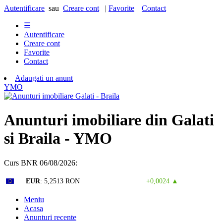
Autentificare
sau
Creare cont
|
Favorite
|
Contact
☰
Autentificare
Creare cont
Favorite
Contact
Adaugati un anunt
Y
M
O
Anunturi imobiliare din Galati
si Braila - YMO
Curs BNR 06/08/2026:
Curs valutar: 06 Aug 2026
EUR
: 5,2513 RON
+0,0024 ▲
Meniu
Acasa
Anunturi recente