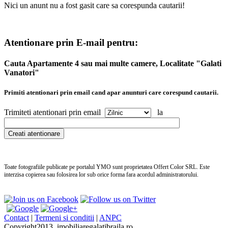
Nici un anunt nu a fost gasit care sa corespunda cautarii!
Atentionare prin E-mail pentru:
Cauta Apartamente 4 sau mai multe camere, Localitate "Galati
Vanatori"
Primiti atentionari prin email cand apar anunturi care corespund cautarii.
Trimiteti atentionari prin email
la
Toate fotografiile publicate pe portalul
YMO
sunt proprietatea Offert Color SRL. Este
interzisa copierea sau folosirea lor sub orice forma fara acordul administratorului.
no
pe
Contact
|
Termeni si conditii
|
ANPC
we
Copyright2013, imobiliaregalatibraila.ro