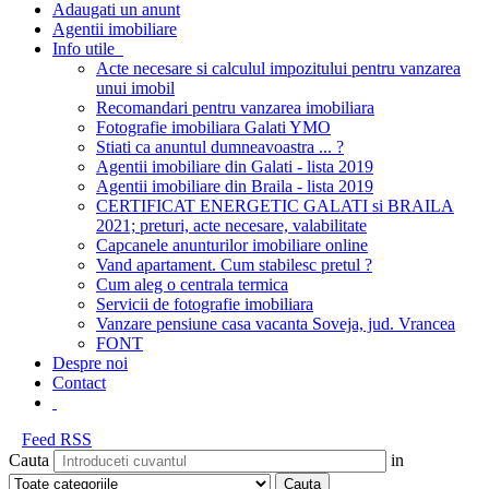
Adaugati un anunt
Agentii imobiliare
Info utile
Acte necesare si calculul impozitului pentru vanzarea
unui imobil
Recomandari pentru vanzarea imobiliara
Fotografie imobiliara Galati YMO
Stiati ca anuntul dumneavoastra ... ?
Agentii imobiliare din Galati - lista 2019
Agentii imobiliare din Braila - lista 2019
CERTIFICAT ENERGETIC GALATI si BRAILA
2021; preturi, acte necesare, valabilitate
Capcanele anunturilor imobiliare online
Vand apartament. Cum stabilesc pretul ?
Cum aleg o centrala termica
Servicii de fotografie imobiliara
Vanzare pensiune casa vacanta Soveja, jud. Vrancea
FONT
Despre noi
Contact
Feed RSS
Cauta
in