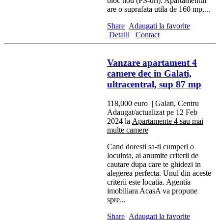
bloc nou (PS-uri). Apartamentul
are o suprafata utila de 160 mp,...
Share
Adaugati la favorite
Detalii
Contact
Vanzare apartament 4
camere dec in Galati,
ultracentral, sup 87 mp
118,000 euro
| Galati, Centru
Adaugat/actualizat pe 12 Feb
2024 la
Apartamente 4 sau mai
multe camere
Cand doresti sa-ti cumperi o
locuinta, ai anumite criterii de
cautare dupa care te ghidezi in
alegerea perfecta. Unul din aceste
criterii este locatia. Agentia
imobiliara AcasA va propune
spre...
Share
Adaugati la favorite