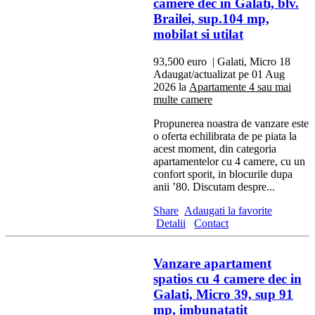
camere dec in Galati, blv.
Brailei, sup.104 mp,
mobilat si utilat
93,500 euro
| Galati, Micro 18
Adaugat/actualizat pe 01 Aug
2026 la
Apartamente 4 sau mai
multe camere
Propunerea noastra de vanzare este
o oferta echilibrata de pe piata la
acest moment, din categoria
apartamentelor cu 4 camere, cu un
confort sporit, in blocurile dupa
anii ’80. Discutam despre...
Share
Adaugati la favorite
Detalii
Contact
Vanzare apartament
spatios cu 4 camere dec in
Galati, Micro 39, sup 91
mp, imbunatatit