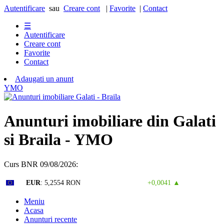
Autentificare
sau
Creare cont
|
Favorite
|
Contact
☰
Autentificare
Creare cont
Favorite
Contact
Adaugati un anunt
Y
M
O
Anunturi imobiliare din Galati
si Braila - YMO
Curs BNR 09/08/2026:
Curs valutar: 07 Aug 2026
EUR
: 5,2554 RON
+0,0041 ▲
Meniu
Acasa
Anunturi recente