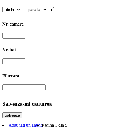
2
-
m
Nr. camere
Nr. bai
Filtreaza
Salveaza-mi cautarea
Adaugati un anunt
Pagina 1 din 5