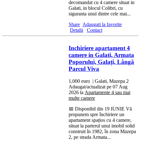
decomandat cu 4 camere situat in
Galati, in blocul Colibri, cu
siguranta unul dintre cele mai...
Share
Adaugati la favorite
Detalii
Contact
Inchiriere apartament 4
camere in Galati, Armata
Poporului, Galați, Lângă
Parcul Viva
1,000 euro
| Galati, Mazepa 2
Adaugat/actualizat pe 07 Aug
2026 la
Apartamente 4 sau mai
multe camere
📅 Disponibil din 19 IUNIE Vă
propunem spre închiriere un
apartament spațios cu 4 camere,
situat la parterul unui imobil solid
construit în 1982, în zona Mazepa
2, pe strada Armata...