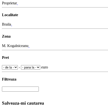
Proprietar
Localitate
Braila
Zona
M. Kogalniceanu
Pret
-
euro
Filtreaza
Salveaza-mi cautarea