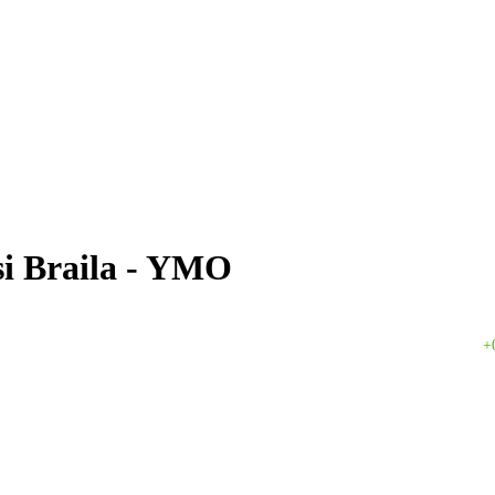
si Braila - YMO
+