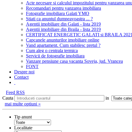
Acte necesare si calculul impozitului pentru vanzarea unu
Recomandari pentru vanzarea imobiliara
Fotografie imobiliara Galati YMO
Stiati ca anuntul dumneavoastra ... ?
Agentii imobiliare din Galati - lista 2019
Agentii imobiliare din Braila - lista 2019
CERTIFICAT ENERGETIC GALATI si BRAILA 2021; pretu
Capcanele anunturilor imobiliare online
Vand apartament. Cum stabilesc pretul ?
Cum aleg o centrala termica
Servicii de fotografie imobiliara
Vanzare pensiune casa vacanta Soveja, jud. Vrancea
FONT
Despre noi
Contact
Feed RSS
Cauta
in
mai multe optiuni »
Tip anunt
Localitate