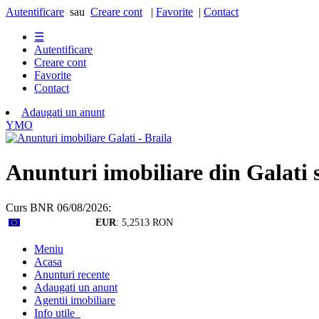
Autentificare
sau
Creare cont
|
Favorite
|
Contact
☰
Autentificare
Creare cont
Favorite
Contact
Adaugati un anunt
Y
M
O
Anunturi imobiliare din Galati 
Curs BNR 06/08/2026:
EUR
: 5,2513 RON
Meniu
Acasa
Anunturi recente
Adaugati un anunt
Agentii imobiliare
Info utile