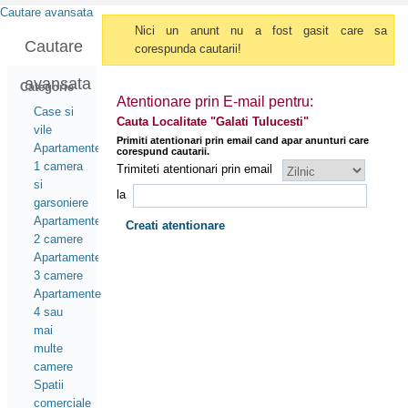
Cautare avansata
Nici un anunt nu a fost gasit care sa
Cautare
corespunda cautarii!
avansata
Categorie
Atentionare prin E-mail pentru:
Case si
Cauta Localitate "Galati Tulucesti"
vile
Primiti atentionari prin email cand apar anunturi care
Apartamente
corespund cautarii.
1 camera
Trimiteti atentionari prin email
si
la
garsoniere
Apartamente
2 camere
Apartamente
3 camere
Apartamente
4 sau
mai
multe
camere
Spatii
comerciale