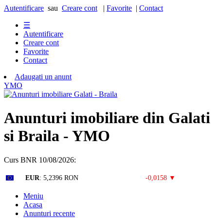
Autentificare
sau
Creare cont
|
Favorite
|
Contact
☰
Autentificare
Creare cont
Favorite
Contact
Adaugati un anunt
Y
M
O
Anunturi imobiliare din Galati
si Braila - YMO
Curs BNR 10/08/2026:
Curs valutar: 10 Aug 2026
EUR
: 5,2396 RON
-0,0158 ▼
Meniu
Acasa
Anunturi recente