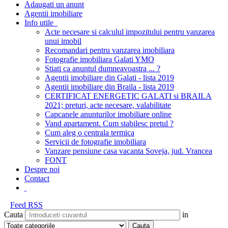
Adaugati un anunt
Agentii imobiliare
Info utile
Acte necesare si calculul impozitului pentru vanzarea
unui imobil
Recomandari pentru vanzarea imobiliara
Fotografie imobiliara Galati YMO
Stiati ca anuntul dumneavoastra ... ?
Agentii imobiliare din Galati - lista 2019
Agentii imobiliare din Braila - lista 2019
CERTIFICAT ENERGETIC GALATI si BRAILA
2021; preturi, acte necesare, valabilitate
Capcanele anunturilor imobiliare online
Vand apartament. Cum stabilesc pretul ?
Cum aleg o centrala termica
Servicii de fotografie imobiliara
Vanzare pensiune casa vacanta Soveja, jud. Vrancea
FONT
Despre noi
Contact
Feed RSS
Cauta
in