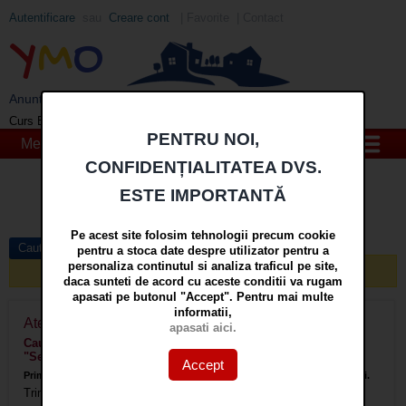
Autentificare
sau
Creare cont
|
Favorite
|
Contact
Y
M
O
Anunturi imobiliare din Galati si Braila - YMO
EUR
: 5,2554 RON
+0,0041 ▲
Curs BNR 08/08/2026:
PENTRU NOI,
Meniu
CONFIDENȚIALITATEA DVS.
Cauta
ESTE IMPORTANTĂ
in
mai multe optiuni »
Pe acest site folosim tehnologii precum cookie
Cautare avansata
pentru a stoca date despre utilizator pentru a
personaliza continutul si analiza traficul pe site,
Nici un anunt nu a fost gasit care sa corespunda cautarii!
daca sunteti de acord cu aceste conditii va rugam
apasati pe butonul "Accept". Pentru mai multe
informatii,
Atentionare prin E-mail pentru:
apasati aici.
Cauta Localitate "Ilfov, Dimieni", Compartimentare
"Semidecomandat", Zona "Extravilan"
Accept
Primiti atentionari prin email cand apar anunturi care corespund cautarii.
Trimiteti atentionari prin email
la