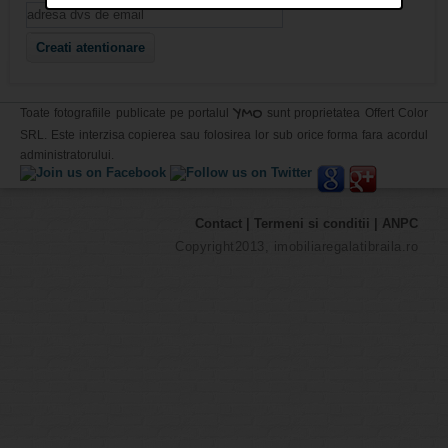
YMO
Toate fotografiile publicate pe portalul
sunt proprietatea Offert Color
SRL. Este interzisa copierea sau folosirea lor sub orice forma fara acordul
administratorului.
Contact
|
Termeni si conditii
|
ANPC
Copyright2013, imobiliaregalatibraila.ro