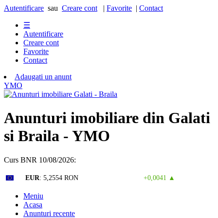
Autentificare
sau
Creare cont
|
Favorite
|
Contact
☰
Autentificare
Creare cont
Favorite
Contact
Adaugati un anunt
Y
M
O
Anunturi imobiliare din Galati
si Braila - YMO
Curs BNR 10/08/2026:
Curs valutar: 07 Aug 2026
EUR
: 5,2554 RON
+0,0041 ▲
Meniu
Acasa
Anunturi recente