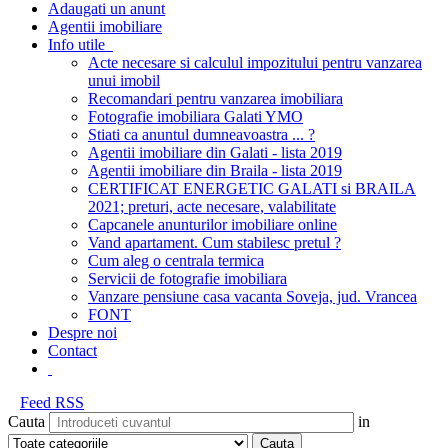
Adaugati un anunt
Agentii imobiliare
Info utile
Acte necesare si calculul impozitului pentru vanzarea
unui imobil
Recomandari pentru vanzarea imobiliara
Fotografie imobiliara Galati YMO
Stiati ca anuntul dumneavoastra ... ?
Agentii imobiliare din Galati - lista 2019
Agentii imobiliare din Braila - lista 2019
CERTIFICAT ENERGETIC GALATI si BRAILA
2021; preturi, acte necesare, valabilitate
Capcanele anunturilor imobiliare online
Vand apartament. Cum stabilesc pretul ?
Cum aleg o centrala termica
Servicii de fotografie imobiliara
Vanzare pensiune casa vacanta Soveja, jud. Vrancea
FONT
Despre noi
Contact
Feed RSS
Cauta
in