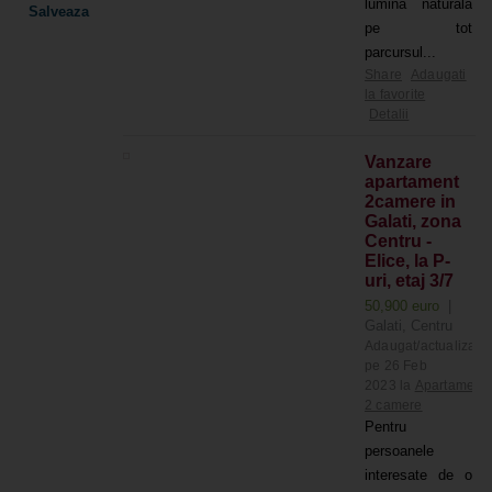
lumina naturala
pe tot
parcursul...
Share
Adaugati
la favorite
Detalii
Vanzare
apartament
2camere in
Galati, zona
Centru -
Elice, la P-
uri, etaj 3/7
50,900 euro
|
Galati, Centru
Adaugat/actualizat
pe 26 Feb
2023 la
Apartament
2 camere
Pentru
persoanele
interesate de o