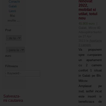
renovat
Conachi
2022,
Galati
mobilat si
Liesti
utilat, totul
Mai
nou
multe ...
45,900 euro
|
Galati, Micro 40
Pret
Adaugat/actualizat
pe 27 Apr
2023 la
Apartament
-
2 camere
Va propunem
spre cumparare
euro
un apartament
cu 2 camere
Filtreaza
confort 1 situat
in Galati pe Blv.
Milcov.
Amplasat pe
sud, astfel incat
Salveaza-
este insorit si
mi cautarea
beneficiaza de