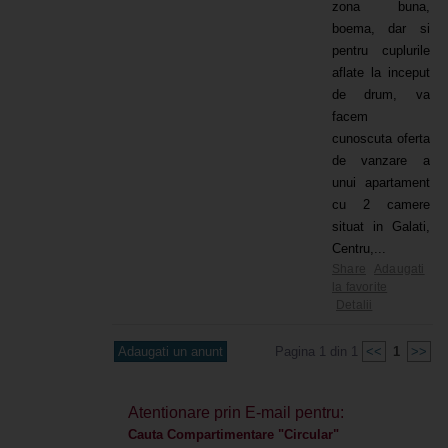
zona buna,
boema, dar si
pentru cuplurile
aflate la inceput
de drum, va
facem
cunoscuta oferta
de vanzare a
unui apartament
cu 2 camere
situat in Galati,
Centru,...
Share
Adaugati
la favorite
Detalii
Adaugati un anunt
Pagina 1 din 1
<<
1
>>
Atentionare prin E-mail pentru:
Cauta Compartimentare "Circular"