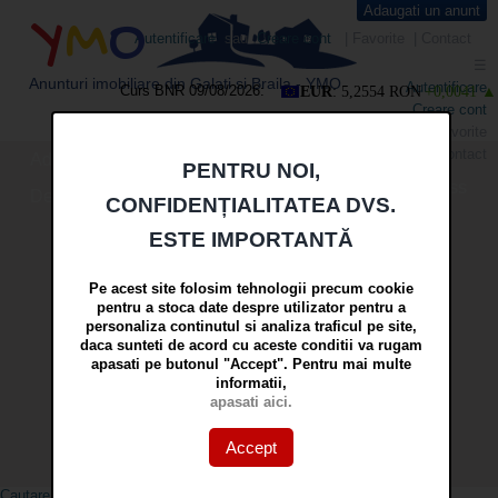
Adaugati un anunt
Y
M
O
Autentificare
sau
Creare cont
|
Favorite
|
Contact
☰
Anunturi imobiliare din Galati si Braila - YMO
Autentificare
Curs BNR 09/08/2026:
EUR
: 5,2554 RON
+0,0041 ▲
Creare cont
Meniu
Acasa
Anunturi recente
Favorite
Contact
Adaugati un anunt
Agentii imobiliare
Info utile
PENTRU NOI,
Cauta
Feed RSS
Despre noi
Contact
CONFIDENȚIALITATEA DVS.
in
ESTE IMPORTANTĂ
Pe acest site folosim tehnologii precum cookie
pentru a stoca date despre utilizator pentru a
mai multe optiuni »
personaliza continutul si analiza traficul pe site,
Tip anunt
daca sunteti de acord cu aceste conditii va rugam
apasati pe butonul "Accept". Pentru mai multe
informatii,
Localitate
Zona
apasati aici.
Pret
Accept
euro
Cautare avansata