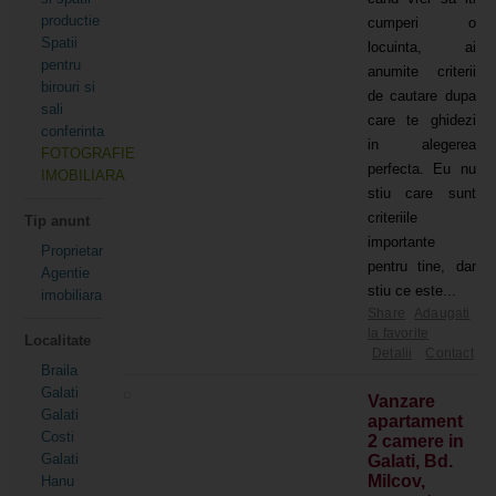
productie
cumperi o
Spatii
locuinta, ai
pentru
anumite criterii
birouri si
de cautare dupa
sali
care te ghidezi
conferinta
in alegerea
FOTOGRAFIE
perfecta. Eu nu
IMOBILIARA
stiu care sunt
criteriile
Tip anunt
importante
Proprietar
pentru tine, dar
Agentie
stiu ce este...
imobiliara
Share
Adaugati
la favorite
Localitate
Detalii
Contact
Braila
Galati
Vanzare
Galati
apartament
Costi
2 camere in
Galati
Galati, Bd.
Milcov,
Hanu