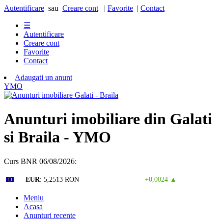
Autentificare
sau
Creare cont
|
Favorite
|
Contact
☰
Autentificare
Creare cont
Favorite
Contact
Adaugati un anunt
Y
M
O
Anunturi imobiliare din Galati
si Braila - YMO
Curs BNR 06/08/2026:
Curs valutar: 06 Aug 2026
EUR
: 5,2513 RON
+0,0024 ▲
Meniu
Acasa
Anunturi recente