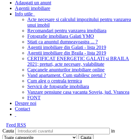
Adaugati un anunt
Agentii imobiliare
Info utile
Acte necesare si calculul impozitului pentru vanzarea
unui imobil
Recomandari pentru vanzarea imobiliara
Fotografie imobiliara Galati YMO
Stiati ca anuntul dumneavoastra ... ?
Agentii imobiliare din Galati - lista 2019
Agentii imobiliare din Braila - lista 2019
CERTIFICAT ENERGETIC GALATI si BRAILA
2021; preturi, acte necesare, valabilitate
Capcanele anunturilor imobiliare online
Vand apartament. Cum stabilesc pretul ?
Cum aleg o centrala termica
Servicii de fotografie imobiliara
Vanzare pensiune casa vacanta Soveja, jud. Vrancea
FONT
Despre noi
Contact
Feed RSS
Cauta
in