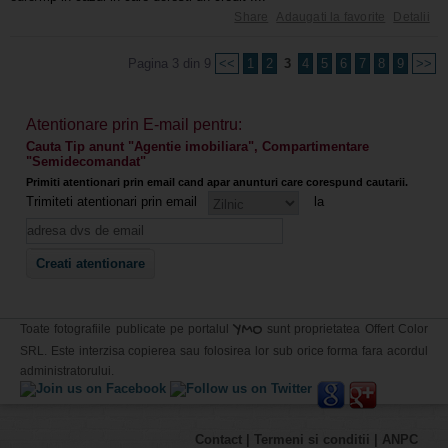
Share
Adaugati la favorite
Detalii
Pagina 3 din 9
<<
1
2
3
4
5
6
7
8
9
>>
Atentionare prin E-mail pentru:
Cauta Tip anunt "Agentie imobiliara", Compartimentare
"Semidecomandat"
Primiti atentionari prin email cand apar anunturi care corespund cautarii.
Trimiteti atentionari prin email
la
YMO
Toate fotografiile publicate pe portalul
sunt proprietatea Offert Color
SRL. Este interzisa copierea sau folosirea lor sub orice forma fara acordul
administratorului.
Contact
|
Termeni si conditii
|
ANPC