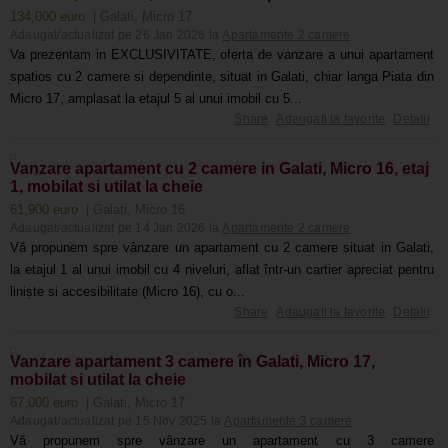
134,000 euro
| Galati, Micro 17
Adaugat/actualizat pe 26 Jan 2026 la
Apartamente 2 camere
Va prezentam in EXCLUSIVITATE, oferta de vanzare a unui apartament
spatios cu 2 camere si dependinte, situat in Galati, chiar langa Piata din
Micro 17, amplasat la etajul 5 al unui imobil cu 5...
Share
Adaugati la favorite
Detalii
Vanzare apartament cu 2 camere in Galati, Micro 16, etaj
1, mobilat si utilat la cheie
61,900 euro
| Galati, Micro 16
Adaugat/actualizat pe 14 Jan 2026 la
Apartamente 2 camere
Vă propunem spre vânzare un apartament cu 2 camere situat in Galati,
la etajul 1 al unui imobil cu 4 niveluri, aflat într-un cartier apreciat pentru
liniște si accesibilitate (Micro 16), cu o...
Share
Adaugati la favorite
Detalii
Vanzare apartament 3 camere în Galati, Micro 17,
mobilat si utilat la cheie
67,000 euro
| Galati, Micro 17
Adaugat/actualizat pe 15 Nov 2025 la
Apartamente 3 camere
Vă propunem spre vânzare un apartament cu 3 camere