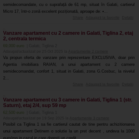
semidecomandate, cu o suprafață de 61 mp, situat în Galati, cartierul
Micro 17, într-o zonă excelent poziționată, aproape de: •...
Share
Adaugati la favorite
Detalii
Vanzare apartament cu 2 camere in Galati, Tiglina 2, etaj
2, centrala termica
69,000 euro
| Galati, Tiglina 2
Adaugat/actualizat pe 25 Oct 2025 la
Apartamente 2 camere
Va propun oferta de vanzare prin reprezentare EXCLUSIVA, doar prin
Agentia imobiliara RAIAN, a unui apartament cu 2 camere
semidecomandat, confort 1, situat in Galati, zona G.Cosbuc, la nivelul
2...
Share
Adaugati la favorite
Detalii
Vanzare apartament cu 3 camere in Galati, Tiglina 1 (str.
Saturn), etaj 2/4, sup 59 mp
62,500 euro
| Galati, Tiglina 1
Adaugat/actualizat pe 19 Sep 2025 la
Apartamente 3 camere
Posibil ca Tiglina 1 sa fie cartierul cautat de tine pentru achizitionarea
unui apartament Detinem o solutie la un pret decent , undeva la 1000
euro/mp in cazul in care doresti un credit ....