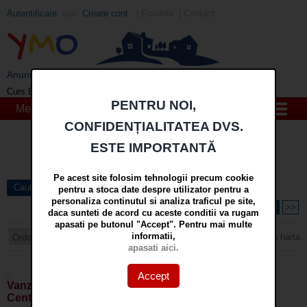
Autentificare
sau
Creare cont
|
Favorite
|
Contact
Y
M
O
Anunturi imobiliare din Galati si Braila - YMO
EUR
: 5,2489 RON
-0,0008 ▼
Curs BNR 06/08/2026:
PENTRU NOI,
Meniu
CONFIDENȚIALITATEA DVS.
Cauta
ESTE IMPORTANTĂ
in
mai multe optiuni »
Pe acest site folosim tehnologii precum cookie
Cautare avansata
pentru a stoca date despre utilizator pentru a
personaliza continutul si analiza traficul pe site,
Pagina 3 din 9
<<
1
2
3
4
5
6
7
8
9
>>
daca sunteti de acord cu aceste conditii va rugam
apasati pe butonul "Accept". Pentru mai multe
informatii,
Arata harta
apasati aici.
Foto
· Lista
Accept
Vanzare sau inchiriere spatiu comercial in Galati,
Centru,