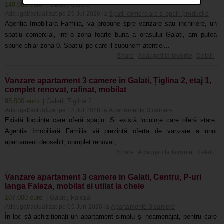
149,000 euro
| Galati, Centru
Adaugat/actualizat pe 29 Jul 2026 la
Spatii comerciale si spatii productie
Agentia Imobiliara Familia, va propune spre vanzare sau inchiriere, un
spatiu comercial, intr-o zona foarte buna a orasului Galati, am putea
spune chiar zona 0. Spatiul pe care il supunem atentiei...
Share
Adaugati la favorite
Detalii
Vanzare apartament 3 camere in Galati, Țiglina 2, etaj 1,
complet renovat, rafinat, mobilat
95,000 euro
| Galati, Tiglina 2
Adaugat/actualizat pe 18 Jul 2026 la
Apartamente 3 camere
Există locuințe care oferă spațiu. Și există locuințe care oferă stare.
Agenția Imobiliară Familia vă prezintă oferta de vanzare a unui
apartament deosebit, complet renovat,...
Share
Adaugati la favorite
Detalii
Vanzare apartament 3 camere in Galati, Centru, P-uri
langa Faleza, mobilat si utilat la cheie
107,000 euro
| Galati, Faleza
Adaugat/actualizat pe 05 Jun 2026 la
Apartamente 3 camere
În loc să achiziționați un apartament simplu și neamenajat, pentru care