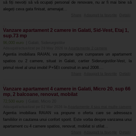
să fiți nevoiți să vă ocupați personal de renovare, nu ar fi mai bine să
alegeți ceva gata finisat, amenajat...
Share
Adaugati la favorite
Detalii
Vanzare apartament 2 camere in Galati, Sid-Vest, Etaj 1,
sup.73 mp
96,000 euro
| Galati, Siderurgistilor
Adaugat/actualizat pe 28 May 2026 la
Apartamente 2 camere
Agentia imobiliara RAIAN, va propune spre cumparare un apartament
spatios cu 2 camere, situat in Galati, cartier Siderurgistilor-Vest, la
primul nivel al unui imobil P+5Et construit in anul 2008....
Share
Adaugati la favorite
Detalii
Vanzare apartament 4 camere in Galati, Micro 20, sup 66
mp, 2 balcoane, renovat, mobilat
72,500 euro
| Galati, Micro 20
Adaugat/actualizat pe 02 Mar 2026 la
Apartamente 4 sau mai multe camere
Agentia imobiliara RAIAN va propune o oferta care se adreseaza
familiilor in cautarea unui confort sporit. Este vorba despre vanzarea unui
apartament cu 4 camere spatios, renovat, mobilat si utilat...
Share
Adaugati la favorite
Detalii