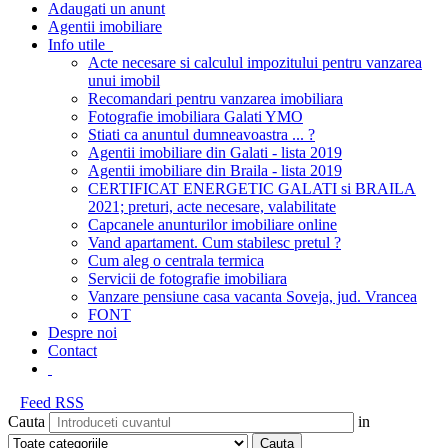
Adaugati un anunt
Agentii imobiliare
Info utile
Acte necesare si calculul impozitului pentru vanzarea
unui imobil
Recomandari pentru vanzarea imobiliara
Fotografie imobiliara Galati YMO
Stiati ca anuntul dumneavoastra ... ?
Agentii imobiliare din Galati - lista 2019
Agentii imobiliare din Braila - lista 2019
CERTIFICAT ENERGETIC GALATI si BRAILA
2021; preturi, acte necesare, valabilitate
Capcanele anunturilor imobiliare online
Vand apartament. Cum stabilesc pretul ?
Cum aleg o centrala termica
Servicii de fotografie imobiliara
Vanzare pensiune casa vacanta Soveja, jud. Vrancea
FONT
Despre noi
Contact
Feed RSS
Cauta
in