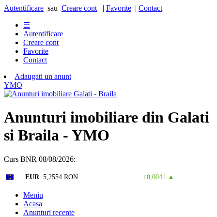
Autentificare
sau
Creare cont
|
Favorite
|
Contact
☰
Autentificare
Creare cont
Favorite
Contact
Adaugati un anunt
Y
M
O
Anunturi imobiliare din Galati
si Braila - YMO
Curs BNR 08/08/2026:
Curs valutar: 07 Aug 2026
EUR
: 5,2554 RON
+0,0041 ▲
Meniu
Acasa
Anunturi recente