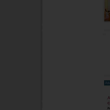
Ada
A
C
P