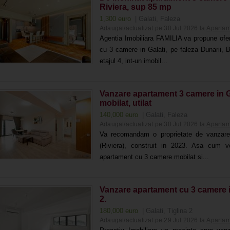
Riviera, sup 85 mp
1,300 euro
| Galati, Faleza
Adaugat/actualizat pe 30 Jul 2026 la
Apartam
Agentia Imobiliara FAMILIA va propune ofer
cu 3 camere in Galati, pe faleza Dunarii, B
etajul 4, int-un imobil...
Vanzare apartament 3 camere in Ga
mobilat, utilat
140,000 euro
| Galati, Faleza
Adaugat/actualizat pe 30 Jul 2026 la
Apartam
Va recomandam o proprietate de vanzare 
(Riviera), construit in 2023. Asa cum ve
apartament cu 3 camere mobilat si...
Vanzare apartament cu 3 camere in 
2.
180,000 euro
| Galati, Tiglina 2
Adaugat/actualizat pe 29 Jul 2026 la
Apartam