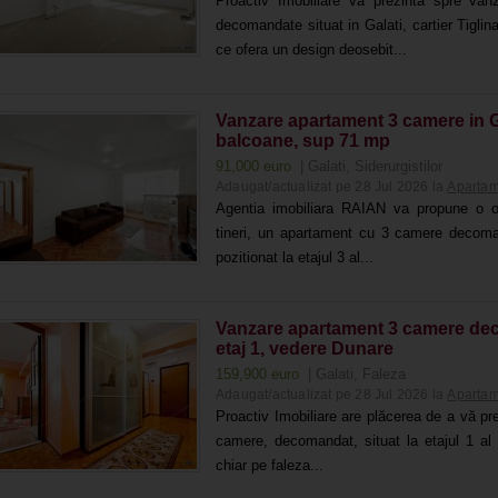
Proactiv Imobiliare va prezinta spre v
decomandate situat in Galati, cartier Tiglina
ce ofera un design deosebit...
Vanzare apartament 3 camere in Gal
balcoane, sup 71 mp
91,000 euro
| Galati, Siderurgistilor
Adaugat/actualizat pe 28 Jul 2026 la
Apartam
Agentia imobiliara RAIAN va propune o of
tineri, un apartament cu 3 camere decomand
pozitionat la etajul 3 al...
Vanzare apartament 3 camere dec, m
etaj 1, vedere Dunare
159,900 euro
| Galati, Faleza
Adaugat/actualizat pe 28 Jul 2026 la
Apartam
Proactiv Imobiliare are plăcerea de a vă pr
camere, decomandat, situat la etajul 1 al 
chiar pe faleza...