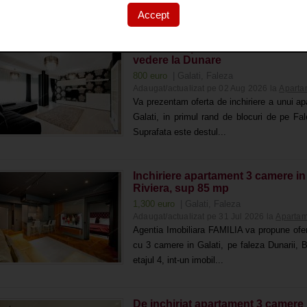
1990, in inima...
Accept
Inchiriere apartament cu 3 camere
vedere la Dunare
800 euro
| Galati, Faleza
Adaugat/actualizat pe 02 Aug 2026 la
Aparta
Va prezentam oferta de inchiriere a unui a
Galati, in primul rand de blocuri de pe Fal
Suprafata este destul...
Inchiriere apartament 3 camere in
Riviera, sup 85 mp
1,300 euro
| Galati, Faleza
Adaugat/actualizat pe 31 Jul 2026 la
Apartam
Agentia Imobiliara FAMILIA va propune ofer
cu 3 camere in Galati, pe faleza Dunarii, B
etajul 4, int-un imobil...
De inchiriat apartament 3 camere 