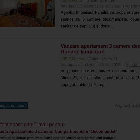
75,800 euro
| Galati, IC Frimu
Adaugat/actualizat pe 18 Jul 2026 la
Apartam
Agentia Imobiliara Familia va propune spre
spatios cu 3 camere decomandate, doua ba
sanitar de serviciu) si doua...
Vanzare apartament 3 camere dec i
Dunare, langa turn
105,000 euro
| Galati, Micro 21
Adaugat/actualizat pe 15 Jul 2026 la
Apartam
Va propun spre cumparare un apartament 
Micro 21, intr-un bloc construit in anul 1
suprafata utila de 73 mp,...
ugati un anunt
Pagina 1 din 
tentionare prin E-mail pentru:
auta Apartamente 3 camere, Compartimentare "Decomandat"
rimiti atentionari prin email cand apar anunturi care corespund cautarii.