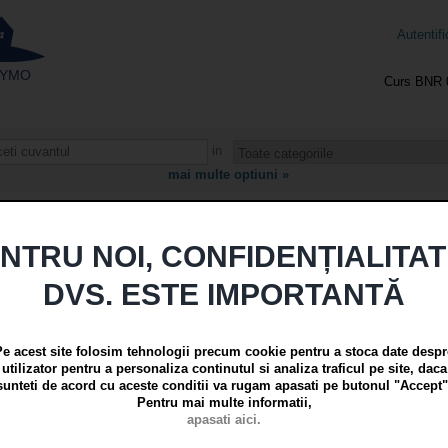
Autentifi
 - YMO
Curs BNR 
ti un anunt
Agentii imobiliare
Info utile
Despre noi
Co
in
mai multe optiuni »
ugati un anunt
Pagina 1 din 
NTRU NOI, CONFIDENȚIALITA
DVS. ESTE IMPORTANTĂ
Vanzare apartament cu 3 camere i
sup.104mp, etaj 1
Pe acest site folosim tehnologii precum cookie pentru a stoca date despr
utilizator pentru a personaliza continutul si analiza traficul pe site, daca
145,000 euro
| Galati, Centru
sunteti de acord cu aceste conditii va rugam apasati pe butonul "Accept"
Adaugat/actualizat pe 04 Aug 2026 la
Aparta
Pentru mai multe informatii,
Agenția Imobiliară Familia vă propune spre
apasati aici.
situată in Galati pe Strada Domnească, intr