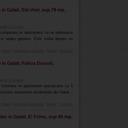
n Galati, Sid-Vest, sup.76 mp,
ente 3 camere
 cumparare un apartament ce se adreseaza
d si spatiu generos. Este vorba despre un
Share
Adaugati la favorite
Detalii
Contact
in Galati, Faleza Dunarii,
ente 3 camere
 închiriere un apartament spectaculos cu 3
usiviste ansambluri rezidențiale din Galați –
Share
Adaugati la favorite
Detalii
Contact
c in Galati, IC Frimu, sup 66 mp,