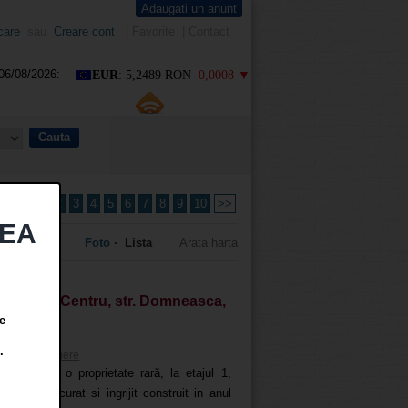
Adaugati un anunt
care
sau
Creare cont
|
Favorite
|
Contact
06/08/2026:
EUR
: 5,2489 RON
-0,0008 ▼
ntact
Feed RSS
10
<<
1
2
3
4
5
6
7
8
9
10
>>
TEA
Foto
· Lista
Arata harta
n Galati, Centru, str. Domneasca,
e
.
mente 3 camere
 achiziție o proprietate rară, la etajul 1,
-un bloc curat si ingrijit construit in anul