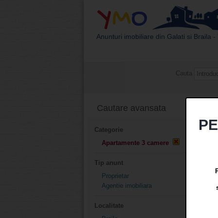
Y
M
O
Anunturi imobiliare din Galati si Braila
Acasa
Anunturi recente
Adauga
Cauta
Cautare avansata
Ada
PE
Categorie
Apartamente 3 camere
Tip anunt
Proprietar
Agentie imobiliara
Localitate