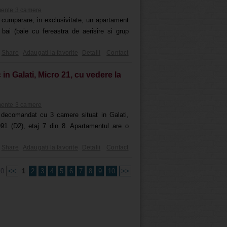
ente 3 camere
 cumparare, in exclusivitate, un apartament
i (baie cu fereastra de aerisire si grup
Share
Adaugati la favorite
Detalii
Contact
n Galati, Micro 21, cu vedere la
ente 3 camere
decomandat cu 3 camere situat in Galati,
991 (D2), etaj 7 din 8. Apartamentul are o
Share
Adaugati la favorite
Detalii
Contact
10
<<
1
2
3
4
5
6
7
8
9
10
>>