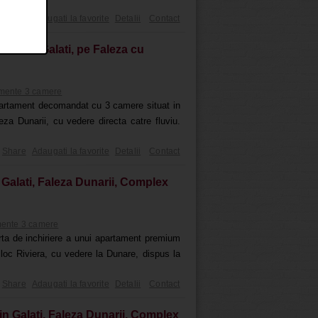
Share
Adaugati la favorite
Detalii
Contact
 dec in Galati, pe Faleza cu
mente 3 camere
partament decomandat cu 3 camere situat in
eza Dunarii, cu vedere directa catre fluviu.
Share
Adaugati la favorite
Detalii
Contact
 Galati, Faleza Dunarii, Complex
ente 3 camere
ta de inchiriere a unui apartament premium
loc Riviera, cu vedere la Dunare, dispus la
Share
Adaugati la favorite
Detalii
Contact
in Galati, Faleza Dunarii, Complex