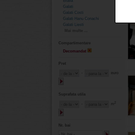
Braila
Galati
Galati Costi
Galati Hanu Conachi
Galati Liesti
Mai multe ...
Compartimentare
Decomandat
Pret
-
euro
Suprafata utila
2
-
m
Nr. bai