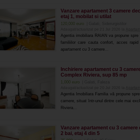
Vanzare apartament 3 camere dec i
etaj 1, mobilat si utilat
120,000 euro
| Galati, Siderurgistilor
Adaugat/actualizat pe 21 Jul 2026 la
Apartam
Agentia imobiliara RAIAN va propune spre
familiilor care cauta confort, acces rapi
apartament cu 3 camere...
Inchiriere apartament cu 3 camere 
Complex Riviera, sup 85 mp
1,000 euro
| Galati, Faleza
Adaugat/actualizat pe 20 Jul 2026 la
Apartam
Agentia Imobiliara Familia vă propune spre
camere, situat într-unul dintre cele mai excl
Riviera...
Vanzare apartament cu 3 camere de
2 bai, etaj 4 din 5