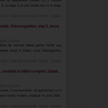
anzare un apartament modern cu 3 camere
 2, la etajul 2 al unui imobil nou cu 6 etaje,
Share
Adaugati la favorite
Detalii
Contact
ati, Siderurgistilor, etaj 3, doua
ente 3 camere
erta de vanzare ideala pentru familii sau
ate situat in Galati, zona Siderurgistilor,
Share
Adaugati la favorite
Detalii
Contact
obilat si utilat complet, Galati,
ente 3 camere
ezenta, în exclusivitate, un apartament cu 3
unui imobil modern, finalizat în anul 2006,
Share
Adaugati la favorite
Detalii
Contact